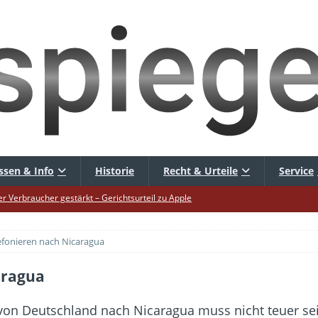
ssen & Info
Historie
Recht & Urteile
Service
er Verbraucher gestärkt – Gerichtsurteil zu Apple
uf – Zu diesem Zeitpunkt sparen Käufer am meisten
elefonieren nach Nicaragua
uf die Mütze – Unklare Unlimited-Klauseln sind unzulässig
tur startet – Diese neuen Regeln gelten ab morgen
caragua
 warnt – Raffinierte, neue WhatsApp-Betrugsmasche
on Deutschland nach Nicaragua muss nicht teuer sein.