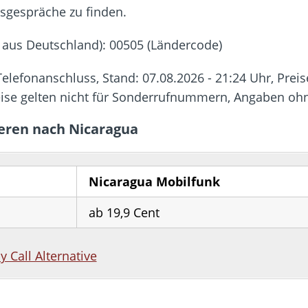
hbar? – Warum viele Beschäftigte nicht abschalten
dsgespräche zu finden.
 Fold 8 & Fold 8 Ultra – Das sind die neuen Modelle
 aus Deutschland): 00505 (Ländercode)
 die Handynummer unsichtbar – Die Benutzernamen kommen
teil – Verbraucherrechte bei Online-Kündigung gestärkt
lefonanschluss, Stand: 07.08.2026 - 21:24 Uhr, Preis
t näher – Viele setzen trotzdem immer noch auf Kupfernetz
eise gelten nicht für Sonderrufnummern, Angaben o
ieren nach Nicaragua
Nicaragua Mobilfunk
ab 19,9 Cent
by Call Alternative