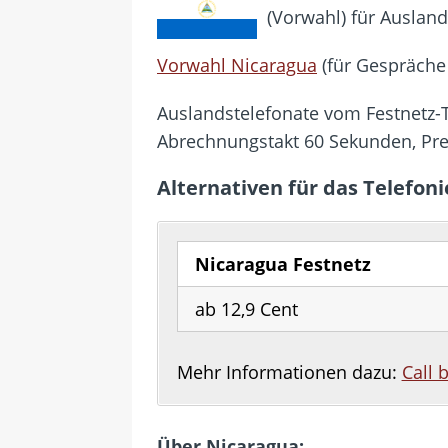
[ 28. Juli 2026 ]
Im Urlaub erreic
(Vorwahl) für Auslan
[ 24. Juli 2026 ]
Samsung Galaxy Z
Vorwahl Nicaragua
(für Gespräche
[ 22. Juli 2026 ]
WhatsApp macht
[ 21. Juli 2026 ]
Wichtiges BGH-Ur
Auslandstelefonate vom Festnetz-Te
[ 7. August 2026 ]
DSL-Ende rück
Abrechnungstakt 60 Sekunden, Pr
Alternativen für das Telefon
Nicaragua Festnetz
ab 12,9 Cent
Mehr Informationen dazu:
Call 
Über Nicaragua: