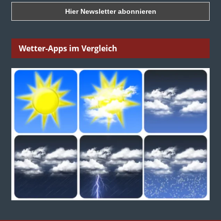
Wetter-Apps im Vergleich