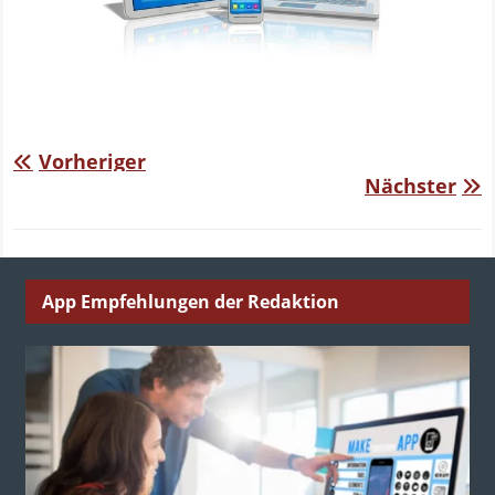
Vorheriger
Nächster
App Empfehlungen der Redaktion