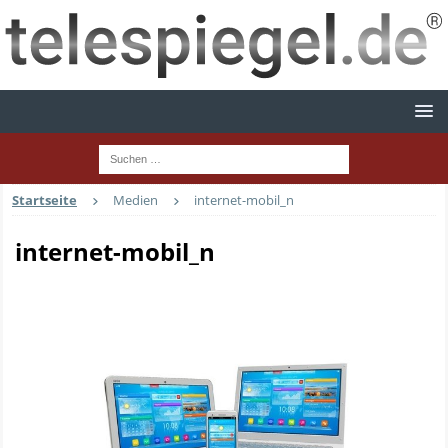
Startseite
Medien
internet-mobil_n
internet-mobil_n