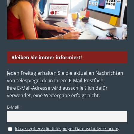
Bleiben Sie immer informiert!
Jeden Freitag erhalten Sie die aktuellen Nachrichten
von telespiegel.de in Ihrem E-Mail-Postfach.
Ihre E-Mail-Adresse wird ausschließlich dafür
verwendet, eine Weitergabe erfolgt nicht.
E-Mail:
Ich akzeptiere die telespiegel-Datenschutzerklärung