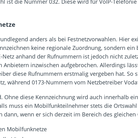
 ist die Nummer 032. Diese wird für VoIP-Telefonie 
netze
grundlegend anders als bei Festnetzvorwahlen. Hier e
kennzeichnen keine regionale Zuordnung, sondern ein
-Netz anhand der Rufnummern ist jedoch nicht zuletz
 Anbietern inzwischen aufgebrochen. Allerdings läs
treiber diese Rufnummern erstmalig vergeben hat. S
etz, während 0173-Nummern vom Netzbetreiber Voda
d. Ohne diese Kennzeichnung wird auch innerhalb ei
alls muss ein Mobilfunkteilnehmer stets die Ortswah
ch dann, wenn er sich derzeit im Bereich des gleichen 
en Mobilfunknetze