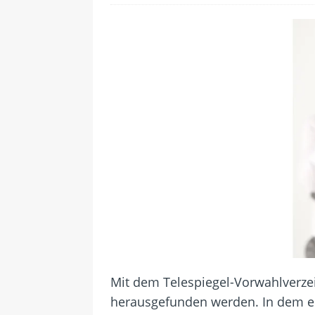
[ 28. Juli 2026 ]
Im Urlaub erreic
[ 24. Juli 2026 ]
Samsung Galaxy Z
[ 22. Juli 2026 ]
WhatsApp macht
[ 21. Juli 2026 ]
Wichtiges BGH-Ur
[ 7. August 2026 ]
DSL-Ende rück
Mit dem Telespiegel-Vorwahlverze
herausgefunden werden. In dem en