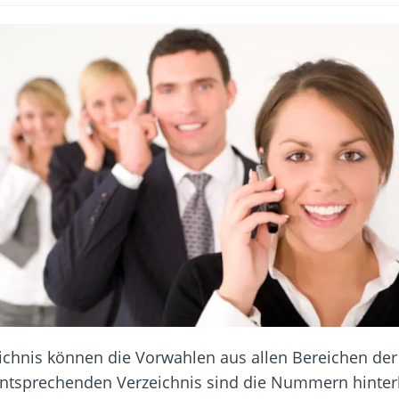
hbar? – Warum viele Beschäftigte nicht abschalten
 Fold 8 & Fold 8 Ultra – Das sind die neuen Modelle
 die Handynummer unsichtbar – Die Benutzernamen kommen
teil – Verbraucherrechte bei Online-Kündigung gestärkt
t näher – Viele setzen trotzdem immer noch auf Kupfernetz
ichnis können die Vorwahlen aus allen Bereichen de
tsprechenden Verzeichnis sind die Nummern hinterle