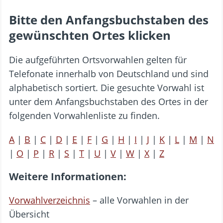
Bitte den Anfangsbuchstaben des
gewünschten Ortes klicken
Die aufgeführten Ortsvorwahlen gelten für
Telefonate innerhalb von Deutschland und sind
alphabetisch sortiert. Die gesuchte Vorwahl ist
unter dem Anfangsbuchstaben des Ortes in der
folgenden Vorwahlenliste zu finden.
A
|
B
|
C
|
D
|
E
|
F
|
G
|
H
|
I
|
J
|
K
|
L
|
M
|
N
|
O
|
P
|
R
|
S
|
T
|
U
|
V
|
W
|
X
|
Z
Weitere Informationen:
Vorwahlverzeichnis
– alle Vorwahlen in der
Übersicht