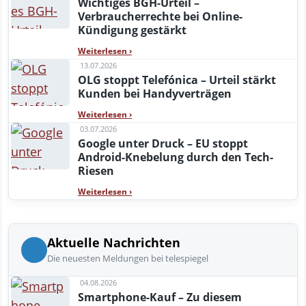
Wichtiges BGH-Urteil –
Verbraucherrechte bei Online-
Kündigung gestärkt
Weiterlesen
›
13.07.2026
OLG stoppt Telefónica – Urteil stärkt
Kunden bei Handyverträgen
Weiterlesen
›
03.07.2026
Google unter Druck – EU stoppt
Android-Knebelung durch den Tech-
Riesen
Weiterlesen
›
Aktuelle Nachrichten
Die neuesten Meldungen bei telespiegel
04.08.2026
Smartphone-Kauf – Zu diesem