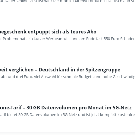
 Dauer-Online-Gesellschaft: Der mobile Datenverbrauch in Deutschland ste
begeschenk entpuppt sich als teures Abo
er Probemonat, ein kurzer Werbeanruf – und am Ende fast 550 Euro Schaden
eit verglichen – Deutschland in der Spitzengruppe
n ab rund drei Euro, viel Auswahl für schmale Budgets und hohe Geschwindi
fone-Tarif – 30 GB Datenvolumen pro Monat im 5G-Netz
arif bietet 30 GB Datenvolumen im 5G-Netz und ist jetzt komplett kostenfre