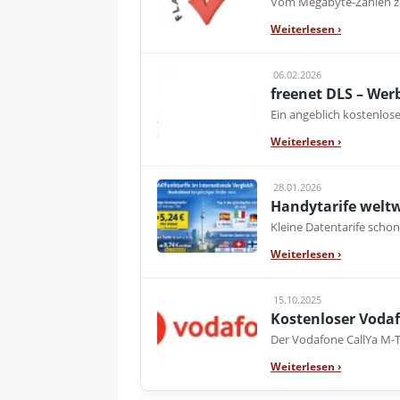
Vom Megabyte-Zählen zur
Weiterlesen
›
06.02.2026
freenet DLS – Wer
Ein angeblich kostenlos
Weiterlesen
›
28.01.2026
Handytarife weltw
Kleine Datentarife scho
Weiterlesen
›
15.10.2025
Kostenloser Voda
Der Vodafone CallYa M-T
Weiterlesen
›