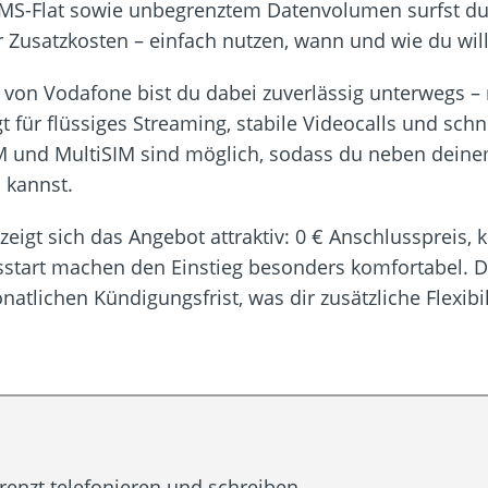
SMS-Flat sowie unbegrenztem Datenvolumen surfst du 
Zusatzkosten – einfach nutzen, wann und wie du will
 von Vodafone bist du dabei zuverlässig unterwegs –
t für flüssiges Streaming, stabile Videocalls und sch
IM und MultiSIM sind möglich, sodass du neben dein
 kannst.
 zeigt sich das Angebot attraktiv: 0 € Anschlusspre
gsstart machen den Einstieg besonders komfortabel. Di
atlichen Kündigungsfrist, was dir zusätzliche Flexibili
renzt telefonieren und schreiben