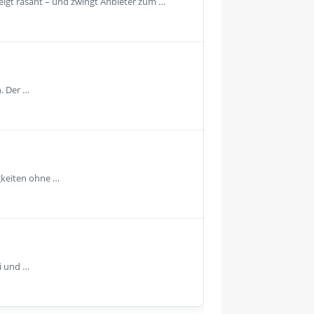
igt rasant – und zwingt Anbieter zum …
. Der …
gkeiten ohne …
i und …