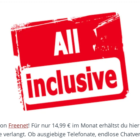
 Fold 8 & Fold 8 Ultra – Das sind die neuen Modelle
 die Handynummer unsichtbar – Die Benutzernamen kommen
teil – Verbraucherrechte bei Online-Kündigung gestärkt
eltweit aktive Phishing-Plattform „Kratos“ – Hunderttausende Opfer
er Verbraucher gestärkt – Gerichtsurteil zu Apple
von
Freenet
! Für nur 14,99 € im Monat erhältst du hier 
erlangt. Ob ausgiebige Telefonate, endlose Chatver