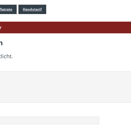
latrate
Handytarif
r
n
licht.