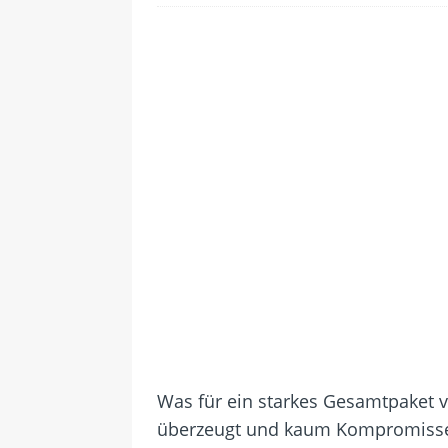
[ 24. Juli 2026 ]
Samsung Galaxy Z
[ 22. Juli 2026 ]
WhatsApp macht
[ 21. Juli 2026 ]
Wichtiges BGH-Ur
[ 20. Juli 2026 ]
BKA zerschlägt w
betroffen
[ 5. August 2026 ]
Wahlfreiheit d
Was für ein starkes Gesamtpaket 
überzeugt und kaum Kompromisse v