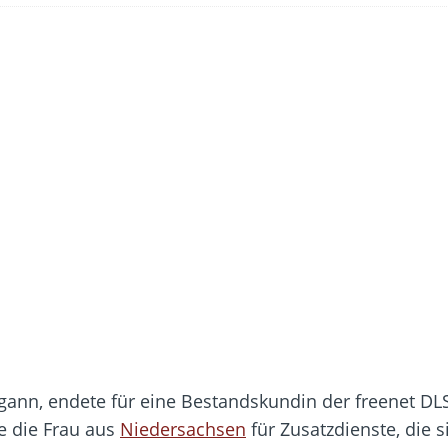
 Fold 8 & Fold 8 Ultra – Das sind die neuen Modelle
 die Handynummer unsichtbar – Die Benutzernamen kommen
teil – Verbraucherrechte bei Online-Kündigung gestärkt
eltweit aktive Phishing-Plattform „Kratos“ – Hunderttausende Opfer
er Verbraucher gestärkt – Gerichtsurteil zu Apple
ann, endete für eine Bestandskundin der freenet DL
e die Frau aus
Niedersachsen
für Zusatzdienste, die 