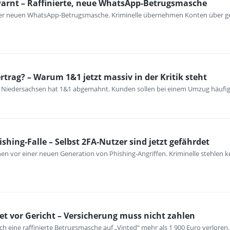
warnt – Raffinierte, neue WhatsApp-Betrugsmasche
iner neuen WhatsApp-Betrugsmasche. Kriminelle übernehmen Konten über ge
trag? – Warum 1&1 jetzt massiv in der Kritik steht
e Niedersachsen hat 1&1 abgemahnt. Kunden sollen bei einem Umzug häufi
hing-Falle – Selbst 2FA-Nutzer sind jetzt gefährdet
nen vor einer neuen Generation von Phishing-Angriffen. Kriminelle stehlen 
det vor Gericht – Versicherung muss nicht zahlen
ch eine raffinierte Betrugsmasche auf „Vinted“ mehr als 1 900 Euro verloren.