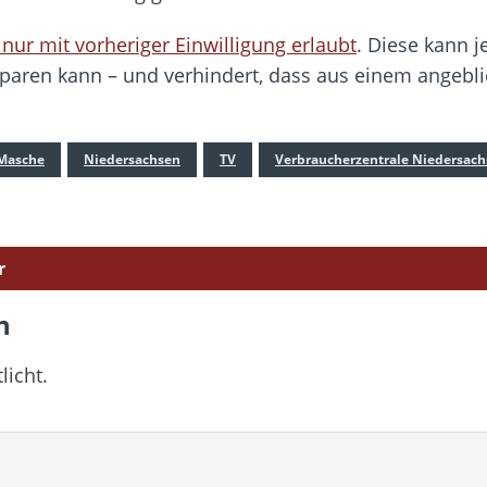
nur mit vorheriger Einwilligung erlaubt
. Diese kann j
ersparen kann – und verhindert, dass aus einem angeb
Masche
Niedersachsen
TV
Verbraucherzentrale Niedersac
r
n
licht.