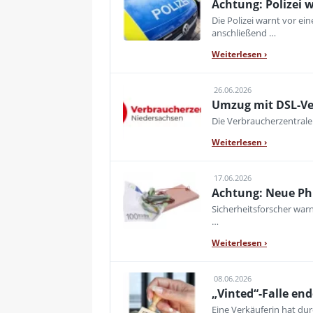
Achtung: Polizei 
Die Polizei warnt vor e
anschließend …
Weiterlesen
›
26.06.2026
Umzug mit DSL-Ver
Die Verbraucherzentral
Weiterlesen
›
17.06.2026
Achtung: Neue Phis
Sicherheitsforscher war
…
Weiterlesen
›
08.06.2026
„Vinted“-Falle en
Eine Verkäuferin hat dur