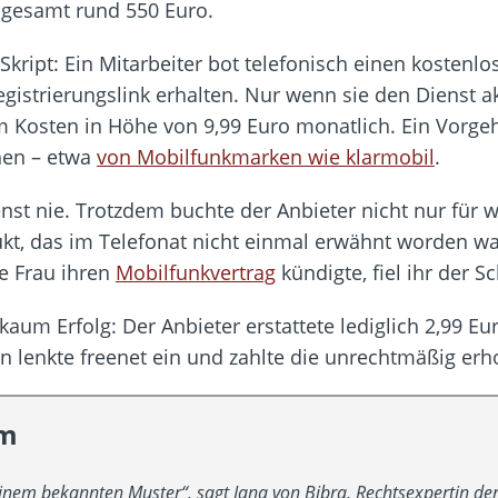
sgesamt rund 550 Euro.
kript: Ein Mitarbeiter bot telefonisch einen kostenl
gistrierungslink erhalten. Nur wenn sie den Dienst akt
 Kosten in Höhe von 9,99 Euro monatlich. Ein Vorge
nen – etwa
von Mobilfunkmarken wie klarmobil
.
nst nie. Trotzdem buchte der Anbieter nicht nur für w
ukt, das im Telefonat nicht einmal erwähnt worden w
ie Frau ihren
Mobilfunkvertrag
kündigte, fiel ihr der S
aum Erfolg: Der Anbieter erstattete lediglich 2,99 Eu
 lenkte freenet ein und zahlte die unrechtmäßig erh
em
einem bekannten Muster“, sagt Jana von Bibra, Rechtsexpertin d