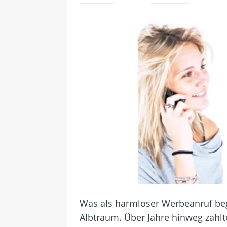
[ 24. Juli 2026 ]
Samsung Galaxy Z
[ 22. Juli 2026 ]
WhatsApp macht
[ 21. Juli 2026 ]
Wichtiges BGH-Ur
[ 20. Juli 2026 ]
BKA zerschlägt w
betroffen
[ 5. August 2026 ]
Wahlfreiheit d
Was als harmloser Werbeanruf beg
Albtraum. Über Jahre hinweg zahlt