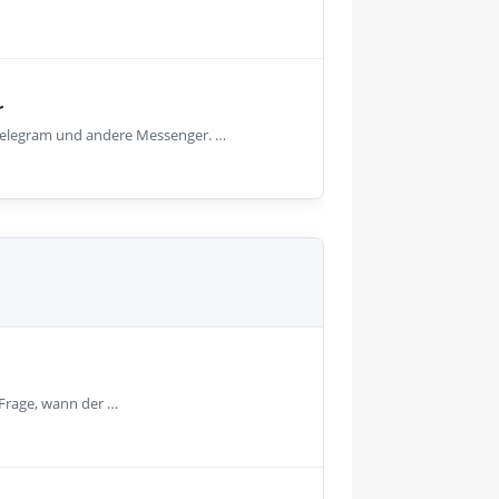
r
, Telegram und andere Messenger. …
 Frage, wann der …