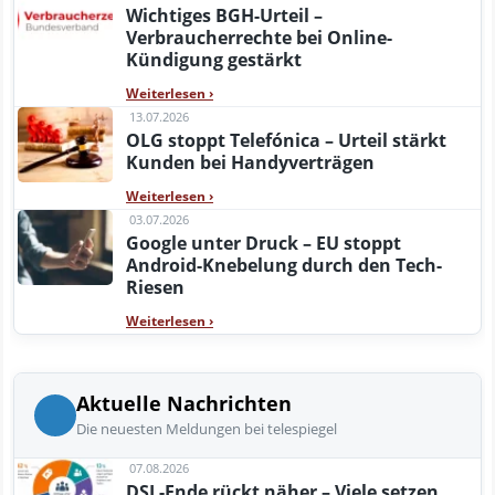
Wichtiges BGH-Urteil –
Verbraucherrechte bei Online-
Kündigung gestärkt
Weiterlesen
›
13.07.2026
OLG stoppt Telefónica – Urteil stärkt
Kunden bei Handyverträgen
Weiterlesen
›
03.07.2026
Google unter Druck – EU stoppt
Android-Knebelung durch den Tech-
Riesen
Weiterlesen
›
Aktuelle Nachrichten
Die neuesten Meldungen bei telespiegel
07.08.2026
DSL-Ende rückt näher – Viele setzen