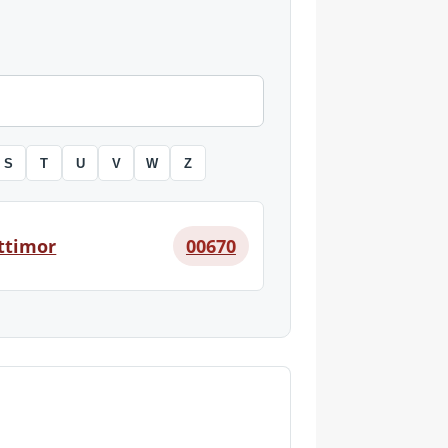
S
T
U
V
W
Z
ttimor
00670