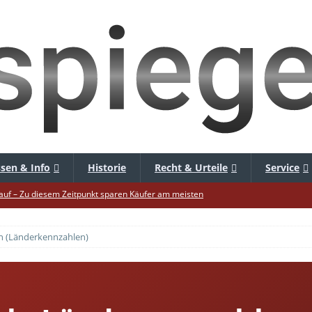
sen & Info
Historie
Recht & Urteile
Service
uf – Zu diesem Zeitpunkt sparen Käufer am meisten
f die Mütze – Unklare Unlimited-Klauseln sind unzulässig
n (Länderkennzahlen)
tur startet – Diese neuen Regeln gelten ab morgen
 warnt – Raffinierte, neue WhatsApp-Betrugsmasche
bar? – Warum viele Beschäftigte nicht abschalten