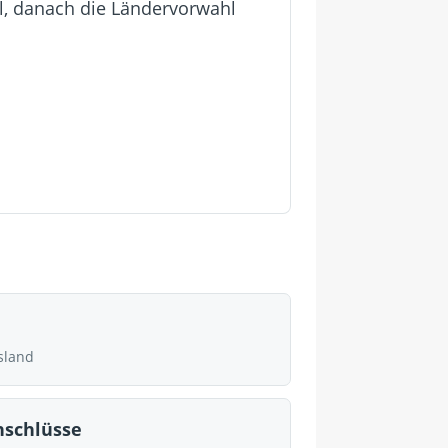
hl, danach die Ländervorwahl
sland
nschlüsse