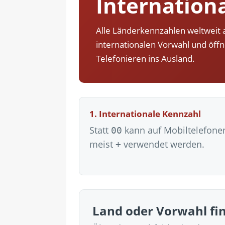
Internation
[ 24. Juli 2026 ]
Samsung Galaxy Z 
[ 22. Juli 2026 ]
WhatsApp macht 
Alle Länderkennzahlen weltweit 
[ 21. Juli 2026 ]
Wichtiges BGH-Ur
internationalen Vorwahl und öff
[ 20. Juli 2026 ]
BKA zerschlägt we
Telefonieren ins Ausland.
betroffen
[ 5. August 2026 ]
Wahlfreiheit d
1. Internationale Kennzahl
Statt
kann auf Mobiltelefone
00
meist
verwendet werden.
+
Land oder Vorwahl fi