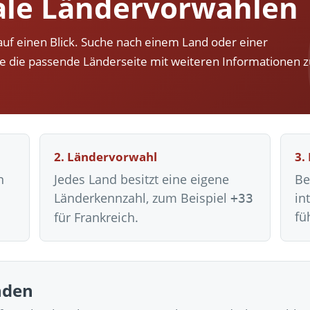
ale Ländervorwahlen
Fold 8 & Fold 8 Ultra – Das sind die neuen Modelle
die Handynummer unsichtbar – Die Benutzernamen kommen
auf einen Blick. Suche nach einem Land oder einer
teil – Verbraucherrechte bei Online-Kündigung gestärkt
ne die passende Länderseite mit weiteren Informationen 
ltweit aktive Phishing-Plattform „Kratos“ – Hunderttausende Opfer
er Verbraucher gestärkt – Gerichtsurteil zu Apple
2. Ländervorwahl
3.
n
Jedes Land besitzt eine eigene
Be
Länderkennzahl, zum Beispiel
in
+33
fü
für Frankreich.
nden