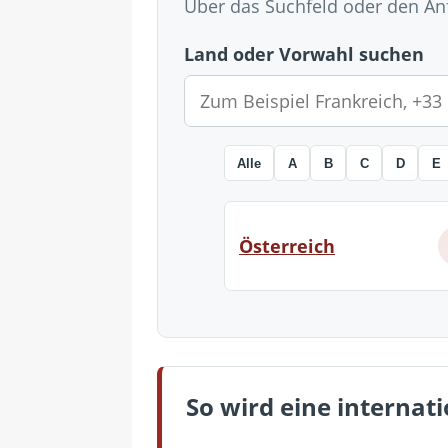
Über das Suchfeld oder den A
Land oder Vorwahl suchen
Alle
A
B
C
D
E
Österreich
So wird eine interna