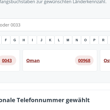
nfangsbuchstaben zur gewünschten Länderkennzahl.
F
G
H
I
J
K
L
M
N
O
P
R
Oman
Os
0043
00968
tionale Telefonnummer gewählt