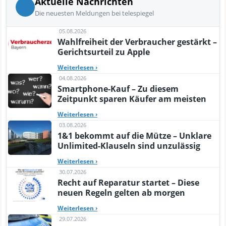
Aktuelle Nachrichten
Die neuesten Meldungen bei telespiegel
05.08.2026
Wahlfreiheit der Verbraucher gestärkt –
Gerichtsurteil zu Apple
Weiterlesen
›
04.08.2026
Smartphone-Kauf – Zu diesem
Zeitpunkt sparen Käufer am meisten
Weiterlesen
›
03.08.2026
1&1 bekommt auf die Mütze – Unklare
Unlimited-Klauseln sind unzulässig
Weiterlesen
›
30.07.2026
Recht auf Reparatur startet – Diese
neuen Regeln gelten ab morgen
Weiterlesen
›
29.07.2026