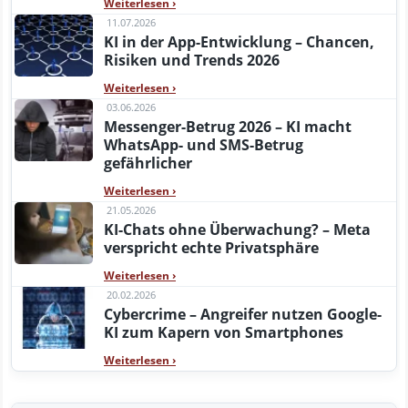
Weiterlesen
›
11.07.2026
KI in der App-Entwicklung – Chancen,
Risiken und Trends 2026
Weiterlesen
›
03.06.2026
Messenger-Betrug 2026 – KI macht
WhatsApp- und SMS-Betrug
gefährlicher
Weiterlesen
›
21.05.2026
KI-Chats ohne Überwachung? – Meta
verspricht echte Privatsphäre
Weiterlesen
›
20.02.2026
Cybercrime – Angreifer nutzen Google-
KI zum Kapern von Smartphones
Weiterlesen
›