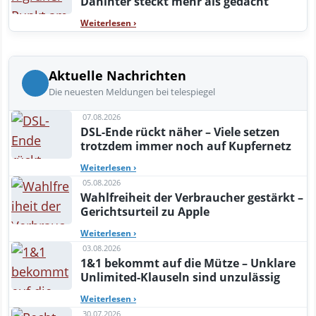
Dahinter steckt mehr als gedacht
Weiterlesen
›
Aktuelle Nachrichten
Die neuesten Meldungen bei telespiegel
07.08.2026
DSL-Ende rückt näher – Viele setzen
trotzdem immer noch auf Kupfernetz
Weiterlesen
›
05.08.2026
Wahlfreiheit der Verbraucher gestärkt –
Gerichtsurteil zu Apple
Weiterlesen
›
03.08.2026
1&1 bekommt auf die Mütze – Unklare
Unlimited-Klauseln sind unzulässig
Weiterlesen
›
30.07.2026