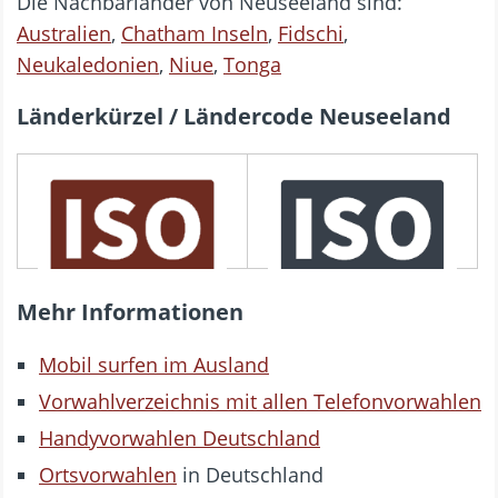
Die Nachbarländer von Neuseeland sind:
Australien
,
Chatham Inseln
,
Fidschi
,
Neukaledonien
,
Niue
,
Tonga
Länderkürzel / Ländercode Neuseeland
3166 ALPHA-3
3166 ALPHA-2
NZL
NZ
Mehr Informationen
Mobil surfen im Ausland
Vorwahlverzeichnis mit allen Telefonvorwahlen
Handyvorwahlen Deutschland
Ortsvorwahlen
in Deutschland