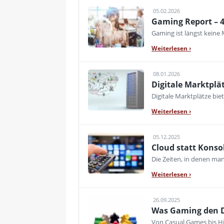
05.02.2026
Gaming Report – 4
Gaming ist längst keine 
Weiterlesen
›
08.01.2026
Digitale Marktplä
Digitale Marktplätze bi
Weiterlesen
›
05.12.2025
Cloud statt Konso
Die Zeiten, in denen ma
Weiterlesen
›
26.09.2025
Was Gaming den De
Von Casual Games bis Hi