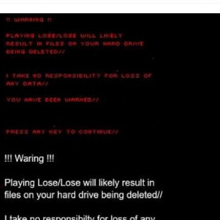
 Fold 8 & Fold 8 Ultra – Das sind die neuen Modelle
 die Handynummer unsichtbar – Die Benutzernamen kommen
teil – Verbraucherrechte bei Online-Kündigung gestärkt
t näher – Viele setzen trotzdem immer noch auf Kupfernetz
er Verbraucher gestärkt – Gerichtsurteil zu Apple