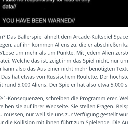
en? Das Ballerspiel ähnelt dem Arcade-Kultspiel Space
gen, auf ihn kommen Aliens zu, die er abschießen k
se/Lose um mehr als um Punkte. Mit jedem Alien zerstör
ei. Welche das ist, zeigt ihm das Spiel nicht, nur um
n kann also das Aus einer nicht mehr benötigten Text
. Das hat etwas von Russischem Roulette. Der höchste
t rund 5.000 Aliens. Der Spieler hat also etwa 5.000 s
 life´-Konsequenzen, schreiben die Programmierer. We
eiben sie auf ihrer Webseite. Sie stellen Fragen. Be
 müssen, nur weil sie uns zur Verfügung gestellt wurd
r die Kollision mit ihnen führt zum Spielende. Die A