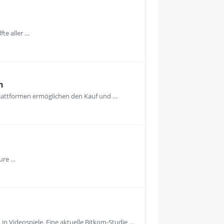
te aller …
n
 Plattformen ermöglichen den Kauf und …
eure …
n Videospiele. Eine aktuelle Bitkom-Studie …