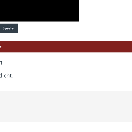
Spiele
r
n
licht.