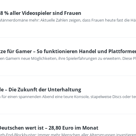
8 % aller Videospieler sind Frauen
Männerdomäne mehr: Aktuelle Zahlen zeigen, dass Frauen heute fast die Hälf
tze für Gamer – So funktionieren Handel und Plattforme
eten Gamern neue Möglichkeiten, ihre Spielerfahrungen zu erweitern. Diese
le – Die Zukunft der Unterhaltung
n für einen spannenden Abend eine teure Konsole, stapelweise Discs oder t
utschen wert ist – 28,80 Euro im Monat
gh-End-Blockbuster: Immer mehr Menschen aller Altersgruppen investieren i