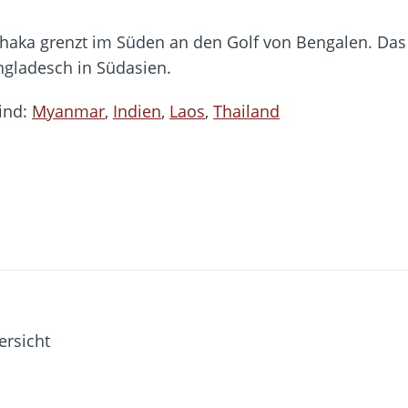
haka grenzt im Süden an den Golf von Bengalen. Das 
ngladesch in Südasien.
ind:
Myanmar
,
Indien
,
Laos
,
Thailand
ersicht