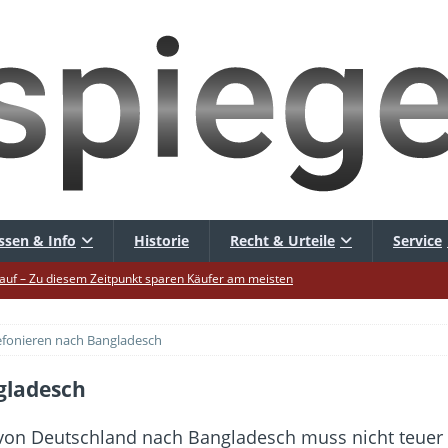
ssen & Info
Historie
Recht & Urteile
Service
uf – Zu diesem Zeitpunkt sparen Käufer am meisten
uf die Mütze – Unklare Unlimited-Klauseln sind unzulässig
elefonieren nach Bangladesch
tur startet – Diese neuen Regeln gelten ab morgen
 warnt – Raffinierte, neue WhatsApp-Betrugsmasche
ngladesch
hbar? – Warum viele Beschäftigte nicht abschalten
von Deutschland nach Bangladesch muss nicht teuer se