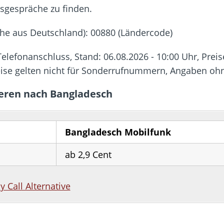
 Fold 8 & Fold 8 Ultra – Das sind die neuen Modelle
dsgespräche zu finden.
 die Handynummer unsichtbar – Die Benutzernamen kommen
he aus Deutschland): 00880 (Ländercode)
teil – Verbraucherrechte bei Online-Kündigung gestärkt
eltweit aktive Phishing-Plattform „Kratos“ – Hunderttausende Opfer
lefonanschluss, Stand: 06.08.2026 - 10:00 Uhr, Preis
eise gelten nicht für Sonderrufnummern, Angaben o
er Verbraucher gestärkt – Gerichtsurteil zu Apple
ieren nach Bangladesch
Bangladesch Mobilfunk
ab 2,9 Cent
by Call Alternative