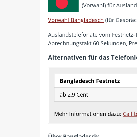
[ 24. Juli 2026 ]
Samsung Galaxy Z
(Vorwahl) für Auslan
[ 22. Juli 2026 ]
WhatsApp macht
Vorwahl Bangladesch
(für Gespräc
[ 21. Juli 2026 ]
Wichtiges BGH-Ur
[ 20. Juli 2026 ]
BKA zerschlägt w
Auslandstelefonate vom Festnetz-Te
betroffen
Abrechnungstakt 60 Sekunden, Pr
[ 5. August 2026 ]
Wahlfreiheit d
Alternativen für das Telefon
Bangladesch Festnetz
ab 2,9 Cent
Mehr Informationen dazu:
Call 
Über Bangladesch: