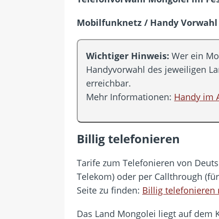
[ 28. Juli 2026 ]
Im Urlaub erreic
[ 24. Juli 2026 ]
Samsung Galaxy Z
Mobilfunknetz / Handy Vorwahl
[ 22. Juli 2026 ]
WhatsApp macht
[ 21. Juli 2026 ]
Wichtiges BGH-Ur
Wichtiger Hinweis:
Wer ein Mob
[ 7. August 2026 ]
DSL-Ende rück
Handyvorwahl des jeweiligen L
erreichbar.
Mehr Informationen:
Handy im 
Billig telefonieren
Tarife zum Telefonieren von Deutsc
Telekom) oder per Callthrough (fü
Seite zu finden:
Billig telefoniere
Das Land Mongolei liegt auf dem K