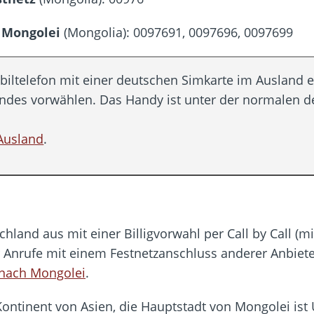
hbar? – Warum viele Beschäftigte nicht abschalten
 Fold 8 & Fold 8 Ultra – Das sind die neuen Modelle
 Mongolei
(Mongolia): 0097691, 0097696, 0097699
 die Handynummer unsichtbar – Die Benutzernamen kommen
teil – Verbraucherrechte bei Online-Kündigung gestärkt
iltelefon mit einer deutschen Simkarte im Ausland e
t näher – Viele setzen trotzdem immer noch auf Kupfernetz
andes vorwählen. Das Handy ist unter der normale
Ausland
.
hland aus mit einer Billigvorwahl per Call by Call (
r Anrufe mit einem Festnetzanschluss anderer Anbiete
n nach Mongolei
.
ontinent von Asien, die Hauptstadt von Mongolei ist 