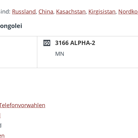
sind:
Russland
,
China
,
Kasachstan
,
Kirgisistan
,
Nordko
ongolei
3166 ALPHA-2
MN
 Telefonvorwahlen
d
d
en