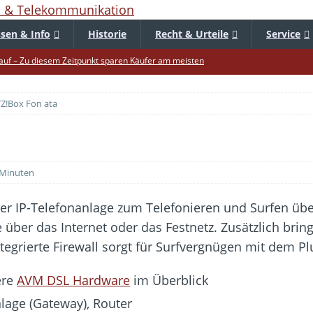
sen & Info
Historie
Recht & Urteile
Service
uf – Zu diesem Zeitpunkt sparen Käufer am meisten
f die Mütze – Unklare Unlimited-Klauseln sind unzulässig
Z!Box Fon ata
tur startet – Diese neuen Regeln gelten ab morgen
 warnt – Raffinierte, neue WhatsApp-Betrugsmasche
bar? – Warum viele Beschäftigte nicht abschalten
 Minuten
Fold 8 & Fold 8 Ultra – Das sind die neuen Modelle
die Handynummer unsichtbar – Die Benutzernamen kommen
ver IP-Telefonanlage zum Telefonieren und Surfen übe
ber das Internet oder das Festnetz. Zusätzlich bring
teil – Verbraucherrechte bei Online-Kündigung gestärkt
ntegrierte Firewall sorgt für Surfvergnügen mit dem Pl
ltweit aktive Phishing-Plattform „Kratos“ – Hunderttausende Opfer
ere
AVM DSL Hardware
im Überblick
er Verbraucher gestärkt – Gerichtsurteil zu Apple
lage (Gateway), Router