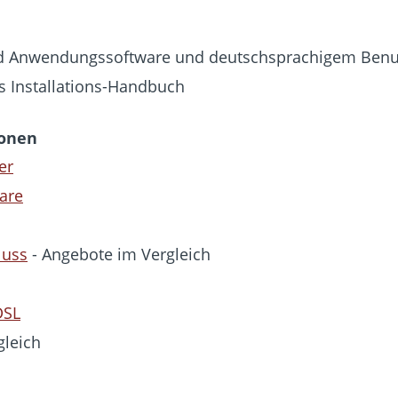
und Anwendungssoftware und deutschsprachigem Ben
s Installations-Handbuch
ionen
er
are
luss
- Angebote im Vergleich
DSL
gleich