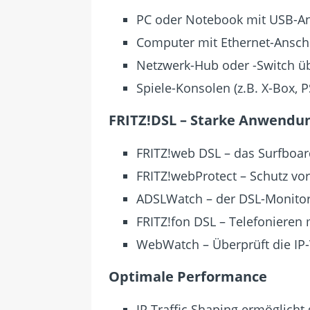
PC oder Notebook mit USB-An
Computer mit Ethernet-Anschl
Netzwerk-Hub oder -Switch übe
Spiele-Konsolen (z.B. X-Box, 
FRITZ!DSL – Starke Anwendun
FRITZ!web DSL – das Surfboard 
FRITZ!webProtect – Schutz vo
ADSLWatch – der DSL-Monitor
FRITZ!fon DSL – Telefonieren
WebWatch – Überprüft die IP
Optimale Performance
IP Traffic Shaping ermöglicht