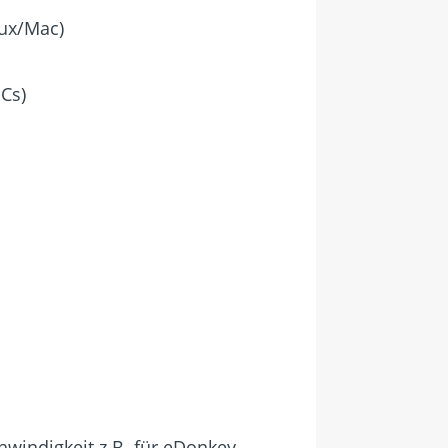
nux/Mac)
PCs)
hwindigkeit z.B. für eDonkey-