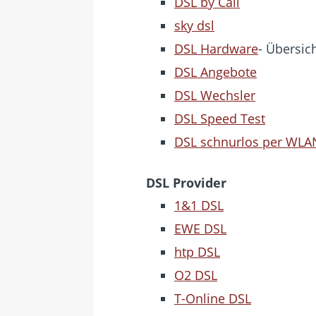
DSL by Call
sky dsl
DSL Hardware
- Übersic
DSL Angebote
DSL Wechsler
DSL Speed Test
DSL schnurlos per WLA
DSL Provider
1&1 DSL
EWE DSL
htp DSL
O2 DSL
T-Online DSL