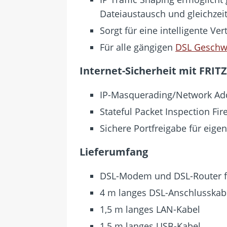
Dateiaustausch und gleichzei
Sorgt für eine intelligente V
Für alle gängigen
DSL Geschw
Internet-Sicherheit mit FRIT
IP-Masquerading/Network Add
Stateful Packet Inspection Fir
Sichere Portfreigabe für eige
Lieferumfang
DSL-Modem und DSL-Router f
4 m langes DSL-Anschlusskabel
1,5 m langes LAN-Kabel
1,5 m langes USB-Kabel