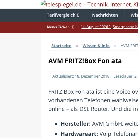
Tarifvergleich
Nachrichten
Wis
[ 4. August 2026 ]
Smartphone-Ka
News Ticker
[ 3. August 2026 ]
1&1 bekommt au
Startseite
Wissen & Info
AVM FRIT
[ 30. Juli 2026 ]
Recht auf Repara
[ 29. Juli 2026 ]
Achtung: Polizei
AVM FRITZ!Box Fon ata
[ 28. Juli 2026 ]
Im Urlaub erreich
Aktualisiert: 18. Dezember 2018
Lesedauer: 2
[ 24. Juli 2026 ]
Samsung Galaxy Z 
[ 22. Juli 2026 ]
WhatsApp macht 
FRITZ!Box Fon ata ist eine Voice o
vorhandenen Telefonen wahlweise ü
[ 21. Juli 2026 ]
Wichtiges BGH-Ur
online – als DSL Router. Und die i
[ 20. Juli 2026 ]
BKA zerschlägt we
betroffen
Hersteller:
AVM GmbH, weit
[ 5. August 2026 ]
Wahlfreiheit d
Hardwareart:
Voip Telefonan