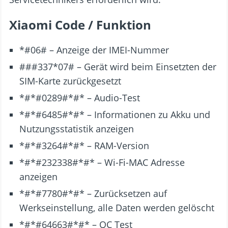
Xiaomi Code / Funktion
*#06# – Anzeige der IMEI-Nummer
###337*07# – Gerät wird beim Einsetzten der
SIM-Karte zurückgesetzt
*#*#0289#*#* – Audio-Test
*#*#6485#*#* – Informationen zu Akku und
Nutzungsstatistik anzeigen
*#*#3264#*#* – RAM-Version
*#*#232338#*#* – Wi-Fi-MAC Adresse
anzeigen
*#*#7780#*#* – Zurücksetzen auf
Werkseinstellung, alle Daten werden gelöscht
*#*#64663#*#* – QC Test