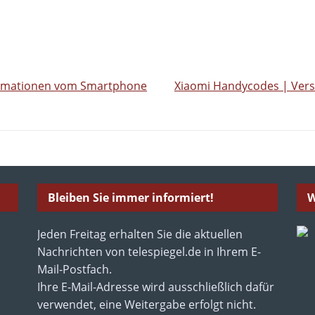
ormationen vom Smartphone
Xiaomi Handycodes | Vers
Bleiben Sie immer informiert!
W
Jeden Freitag erhalten Sie die aktuellen
Nachrichten von telespiegel.de in Ihrem E-
Mail-Postfach.
Ihre E-Mail-Adresse wird ausschließlich dafür
verwendet, eine Weitergabe erfolgt nicht.