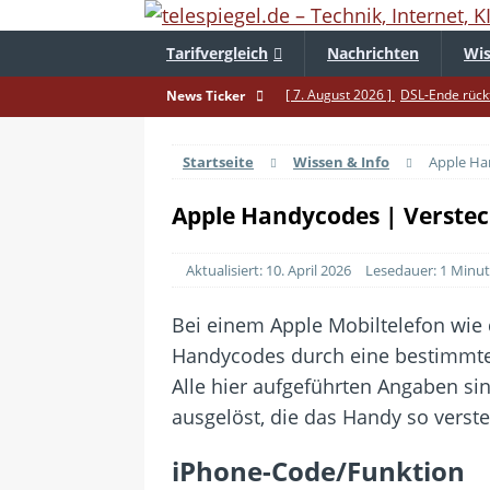
Tarifvergleich
Nachrichten
Wis
[ 7. August 2026 ]
DSL-Ende rückt
News Ticker
[ 5. August 2026 ]
Wahlfreiheit d
Startseite
Wissen & Info
Apple Ha
[ 4. August 2026 ]
Smartphone-Ka
[ 3. August 2026 ]
1&1 bekommt au
Apple Handycodes | Verste
[ 30. Juli 2026 ]
Recht auf Repara
Aktualisiert: 10. April 2026
Lesedauer: 1 Minu
[ 29. Juli 2026 ]
Achtung: Polizei
[ 28. Juli 2026 ]
Im Urlaub erreich
Bei einem Apple Mobiltelefon wi
Handycodes durch eine bestimmte
[ 24. Juli 2026 ]
Samsung Galaxy Z 
Alle hier aufgeführten Angaben s
[ 22. Juli 2026 ]
WhatsApp macht 
ausgelöst, die das Handy so verstel
[ 21. Juli 2026 ]
Wichtiges BGH-Ur
iPhone-Code/Funktion