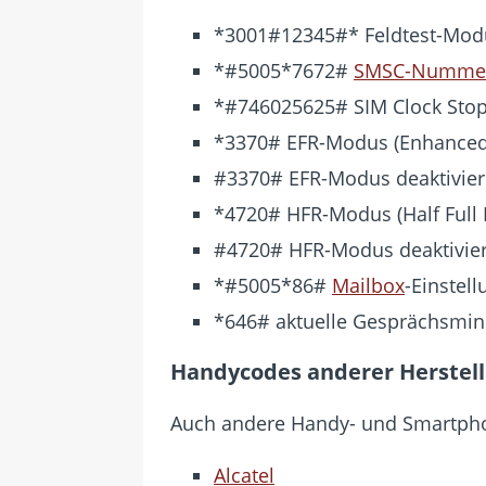
*3001#12345#* Feldtest-Mod
*#5005*7672#
SMSC-Numme
*#746025625# SIM Clock Stop 
*3370# EFR-Modus (Enhanced Fu
#3370# EFR-Modus deaktivie
*4720# HFR-Modus (Half Full R
#4720# HFR-Modus deaktivie
*#5005*86#
Mailbox
-Einstel
*646# aktuelle Gesprächsmin
Handycodes anderer Herstell
Auch andere Handy- und Smartpho
Alcatel