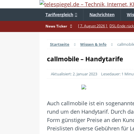
Tarifvergleich
Nachrichten
Wis
[ 7. August 2026 ]
DSL-Ende rückt
News Ticker
[ 5. August 2026 ]
Wahlfreiheit d
Startseite
Wissen & Info
callmobil
[ 4. August 2026 ]
Smartphone-Ka
[ 3. August 2026 ]
1&1 bekommt au
callmobile – Handytarife
[ 30. Juli 2026 ]
Recht auf Repara
Aktualisiert: 2. Januar 2023
Lesedauer: 1 Minu
[ 29. Juli 2026 ]
Achtung: Polizei
[ 28. Juli 2026 ]
Im Urlaub erreich
[ 24. Juli 2026 ]
Samsung Galaxy Z 
Auch callmobile ist ein sogenannter
[ 22. Juli 2026 ]
WhatsApp macht 
rund um den Handytarif.
Durch da
[ 21. Juli 2026 ]
Wichtiges BGH-Ur
Form günstiger Preise an den Kun
Preislisten diverse Gebühren für L