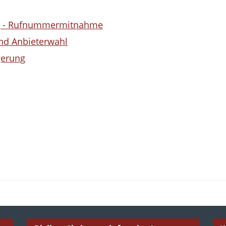
g - Rufnummermitnahme
nd Anbieterwahl
gerung