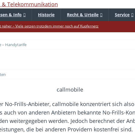
sen & Info
Historie
Recht & Urteile
Service
 näher – Viele setzen trotzdem immer noch auf Kupfernetz
er Verbraucher gestärkt – Gerichtsurteil zu Apple
e – Handytarife
uf – Zu diesem Zeitpunkt sparen Käufer am meisten
f die Mütze – Unklare Unlimited-Klauseln sind unzulässig
tur startet – Diese neuen Regeln gelten ab morgen
ten
 warnt – Raffinierte, neue WhatsApp-Betrugsmasche
bar? – Warum viele Beschäftigte nicht abschalten
Fold 8 & Fold 8 Ultra – Das sind die neuen Modelle
 No-Frills-Anbieter, callmobile konzentriert sich als
die Handynummer unsichtbar – Die Benutzernamen kommen
s auch von anderen Anbietern bekannte No-Frills-Ko
teil – Verbraucherrechte bei Online-Kündigung gestärkt
den weitergegeben werden. Jedoch berechnet der Anb
eistungen, die bei anderen Providern kostenfrei sind.