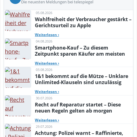
Die neuesten Meldungen bei telespiegel
05.08.2026
Wahlfreiheit der Verbraucher gestärkt –
Gerichtsurteil zu Apple
Weiterlesen
›
04.08.2026
Smartphone-Kauf – Zu diesem
Zeitpunkt sparen Käufer am meisten
Weiterlesen
›
03.08.2026
1&1 bekommt auf die Mütze – Unklare
Unlimited-Klauseln sind unzulässig
Weiterlesen
›
30.07.2026
Recht auf Reparatur startet – Diese
neuen Regeln gelten ab morgen
Weiterlesen
›
29.07.2026
Achtung: Polizei warnt – Raffinierte,