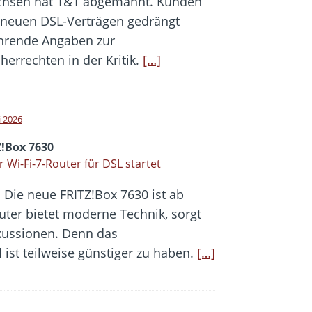
achsen hat 1&1 abgemahnt. Kunden
 neuen DSL-Verträgen gedrängt
ührende Angaben zur
errechten in der Kritik.
[…]
i 2026
Z!Box 7630
 Wi-Fi-7-Router für DSL startet
: Die neue FRITZ!Box 7630 ist ab
uter bietet moderne Technik, sorgt
skussionen. Denn das
 ist teilweise günstiger zu haben.
[…]