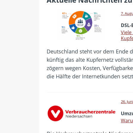
[ 28. Juli 2026 ]
Im Urlaub erreic
[ 24. Juli 2026 ]
Samsung Galaxy Z
7. Aug
[ 22. Juli 2026 ]
WhatsApp macht
DSL-
[ 21. Juli 2026 ]
Wichtiges BGH-Ur
Viele
Kupf
[ 7. August 2026 ]
DSL-Ende rück
Deutschland steht vor dem Ende des
künftig das alte Kupfernetz vollst
zögern wegen Kosten, Verfügbarkei
die Hälfte der Internetkunden setz
26. Jun
Umzu
Warum