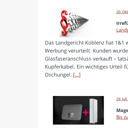
20. Ok
Irre
Landg
Das Landgericht Koblenz hat 1&1 w
Werbung verurteilt. Kunden wurde 
Glasfaseranschluss verkauft – tatsä
Kupferkabel. Ein wichtiges Urteil 
Dschungel.
[…]
29. Jul
Mage
Bis z