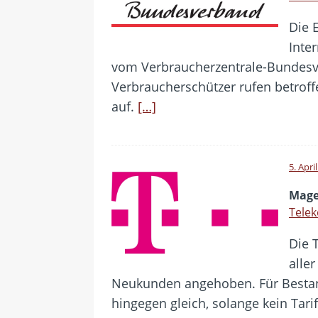
Die 
Inte
vom Verbraucherzentrale-Bundesver
Verbraucherschützer rufen betrof
auf.
[…]
5. Apri
Mage
Tele
Die 
alle
Neukunden angehoben. Für Bestan
hingegen gleich, solange kein Ta