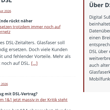
hbar? – Warum viele Beschäftigte nicht abschalten
Über D
 Fold 8 & Fold 8 Ultra – Das sind die neuen Modelle
ust 2026
Digital Su
 die Handynummer unsichtbar – Die Benutzernamen kommen
Ende rückt näher
beinhaltet
teil – Verbraucherrechte bei Online-Kündigung gestärkt
 setzen trotzdem immer noch auf
Datenüber
ernetz
t näher – Viele setzen trotzdem immer noch auf Kupfernetz
einen Bre
 DSL-Zeitalters. Glasfaser soll
entsprech
ändig ersetzen. Doch viele Kunden
DSL über d
t und fehlender Vorteile. Mehr als
weitverbre
t noch auf DSL.
[…]
auch alter
Glasfaserk
Mobilfunk
i 2026
g mit DSL-Vertrag?
 1&1 jetzt massiv in der Kritik steht