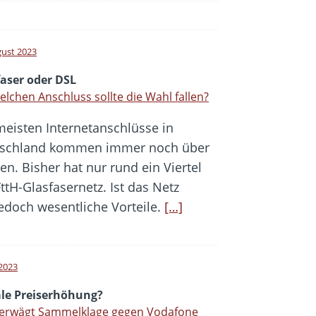
gust 2023
faser oder DSL
elchen Anschluss sollte die Wahl fallen?
meisten Internetanschlüsse in
schland kommen immer noch über
n. Bisher hat nur rund ein Viertel
tH-Glasfasernetz. Ist das Netz
jedoch wesentliche Vorteile.
[…]
 2023
ale Preiserhöhung?
 erwägt Sammelklage gegen Vodafone