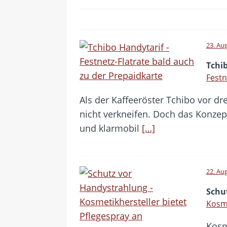
23. Au
Tchi
Festn
Als der Kaffeeröster Tchibo vor d
nicht verkneifen. Doch das Konzep
und klarmobil
[…]
22. Au
Schu
Kosme
Kosm