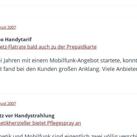
gust 2007
bo Handytarif
etz-Flatrate bald auch zu der Prepaidkarte
rei Jahren mit einem Mobilfunk-Angebot startete, kon
t fand bei den Kunden großen Anklang. Viele Anbieter
gust 2007
tz vor Handystrahlung
tikhersteller bietet Pflegespray an
etik und Mobilfunk sind eigentlich zwei völlig versc