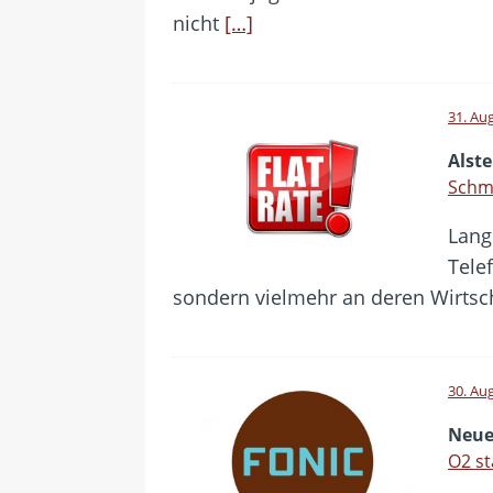
nicht
[…]
31. Au
Alste
Schma
Lang
Tele
sondern vielmehr an deren Wirtsch
30. Au
Neue
O2 st