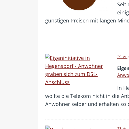
Seit
eini
günstigen Preisen mit langen Mind
29. Au
Eigen
Anwo
In H
wollte die Telekom nicht in die A
Anwohner selber und erhalten so 
28. Au