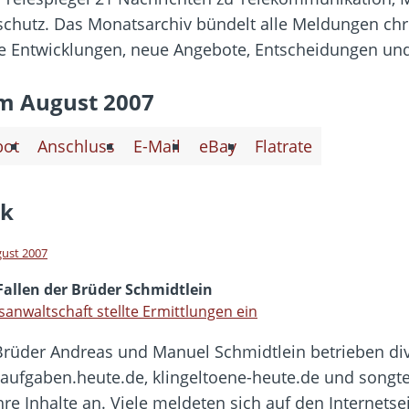
hbar? – Warum viele Beschäftigte nicht abschalten
schutz. Das Monatsarchiv bündelt alle Meldungen chr
 Fold 8 & Fold 8 Ultra – Das sind die neuen Modelle
e Entwicklungen, neue Angebote, Entscheidungen und
 die Handynummer unsichtbar – Die Benutzernamen kommen
teil – Verbraucherrechte bei Online-Kündigung gestärkt
m August 2007
t näher – Viele setzen trotzdem immer noch auf Kupfernetz
bot
Anschluss
E-Mail
eBay
Flatrate
ck
gust 2007
Fallen der Brüder Schmidtlein
sanwaltschaft stellte Ermittlungen ein
Brüder Andreas und Manuel Schmidtlein betrieben div
aufgaben.heute.de, klingeltoene-heute.de und songte
e Inhalte an. Viele meldeten sich auf den Internetse