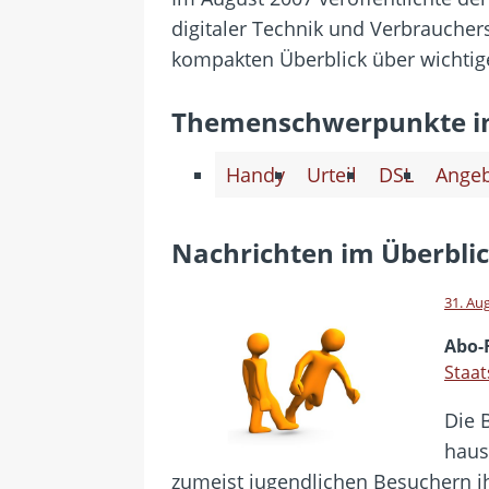
[ 28. Juli 2026 ]
Im Urlaub erreic
digitaler Technik und Verbraucher
[ 24. Juli 2026 ]
Samsung Galaxy Z
kompakten Überblick über wichtig
[ 22. Juli 2026 ]
WhatsApp macht
[ 21. Juli 2026 ]
Wichtiges BGH-Ur
Themenschwerpunkte i
[ 7. August 2026 ]
DSL-Ende rück
Handy
Urteil
DSL
Ange
Nachrichten im Überbli
31. Au
Abo-
Staat
Die 
haus
zumeist jugendlichen Besuchern ihr