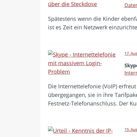
Daten
Spätestens wenn die Kinder ebenfal
ist es Zeit ein Netzwerk einzurich
17. Au
Skyp
Inter
Die Internettelefonie (VoIP) erfreu
übergegangen, sie in ihre Tarifpake
Festnetz-Telefonanschluss. Der Ku
15. Au