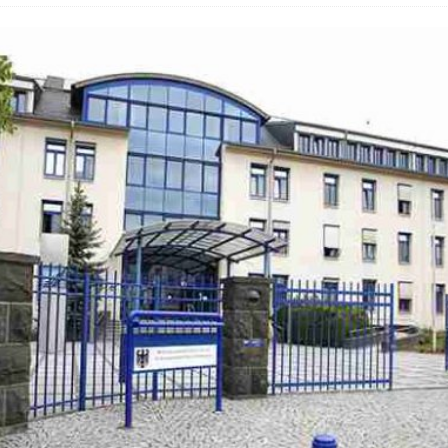
hbar? – Warum viele Beschäftigte nicht abschalten
 Fold 8 & Fold 8 Ultra – Das sind die neuen Modelle
 die Handynummer unsichtbar – Die Benutzernamen kommen
teil – Verbraucherrechte bei Online-Kündigung gestärkt
t näher – Viele setzen trotzdem immer noch auf Kupfernetz