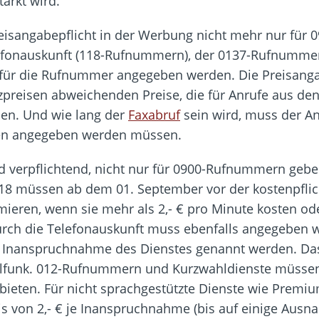
ärkt wird.
reisangabepflicht in der Werbung nicht mehr nur fü
elefonauskunft (118-Rufnummern), der 0137-Rufnumm
ür die Rufnummer angegeben werden. Die Preisang
preisen abweichenden Preise, die für Anrufe aus de
en. Und wie lang der
Faxabruf
sein wird, muss der An
en angegeben werden müssen.
d verpflichtend, nicht nur für 0900-Rufnummern gebe
8 müssen ab dem 01. September vor der kostenpflic
mieren, wenn sie mehr als 2,- € pro Minute kosten ode
urch die Telefonauskunft muss ebenfalls angegeben w
nanspruchnahme des Dienstes genannt werden. Dasse
ilfunk. 012-Rufnummern und Kurzwahldienste müssen
nbieten. Für nicht sprachgestützte Dienste wie Premi
eis von 2,- € je Inanspruchnahme (bis auf einige Au