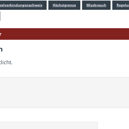
zelverbindungsnachweis
Höchstgrenze
Missbrauch
Regelu
r
n
licht.