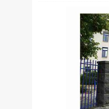
[ 28. Juli 2026 ]
Im Urlaub erreic
[ 24. Juli 2026 ]
Samsung Galaxy Z
[ 22. Juli 2026 ]
WhatsApp macht
[ 21. Juli 2026 ]
Wichtiges BGH-Ur
[ 7. August 2026 ]
DSL-Ende rück