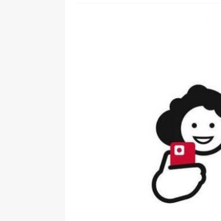
[ 28. Juli 2026 ]
Im Urlaub erreic
[ 24. Juli 2026 ]
Samsung Galaxy Z
[ 22. Juli 2026 ]
WhatsApp macht
[ 21. Juli 2026 ]
Wichtiges BGH-Ur
[ 7. August 2026 ]
DSL-Ende rück