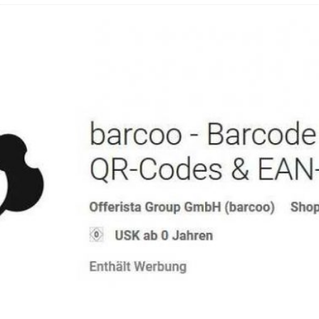
hbar? – Warum viele Beschäftigte nicht abschalten
 Fold 8 & Fold 8 Ultra – Das sind die neuen Modelle
 die Handynummer unsichtbar – Die Benutzernamen kommen
teil – Verbraucherrechte bei Online-Kündigung gestärkt
t näher – Viele setzen trotzdem immer noch auf Kupfernetz