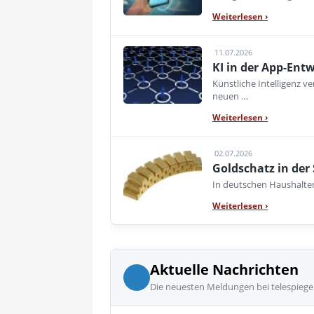
Weiterlesen
›
11.07.2026
KI in der App-Ent
Künstliche Intelligenz 
neuen …
Weiterlesen
›
02.07.2026
Goldschatz in der
In deutschen Haushalte
Weiterlesen
›
Aktuelle Nachrichten
Die neuesten Meldungen bei telespiege