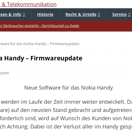
sen & Info
Historie
Recht & Urteile
Service
er Verbraucher gestärkt – Gerichtsurteil zu Apple
uf – Zu diesem Zeitpunkt sparen Käufer am meisten
tware für das Nokia Handy – Firmwareupdate
f die Mütze – Unklare Unlimited-Klauseln sind unzulässig
tur startet – Diese neuen Regeln gelten ab morgen
ia Handy – Firmwareupdate
 warnt – Raffinierte, neue WhatsApp-Betrugsmasche
nuten
bar? – Warum viele Beschäftigte nicht abschalten
Fold 8 & Fold 8 Ultra – Das sind die neuen Modelle
die Handynummer unsichtbar – Die Benutzernamen kommen
erden im Laufe der Zeit immer weiter entwickelt. Da
teil – Verbraucherrechte bei Online-Kündigung gestärkt
re) auf den neusten Stand gebracht und aufgetretene 
 näher – Viele setzen trotzdem immer noch auf Kupfernetz
forderlich sind, wird auf Wunsch des Kunden von No
ch Achtung: Dabei ist der Verlust aller im Handy ges