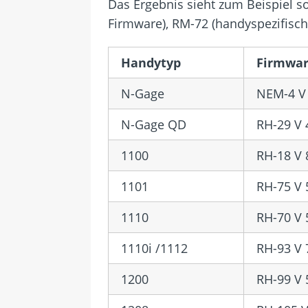
Das Ergebnis sieht zum Beispiel s
Firmware), RM-72 (handyspezifisc
Handytyp
Firmwar
N-Gage
NEM-4 V 
N-Gage QD
RH-29 V 
1100
RH-18 V 
1101
RH-75 V 
1110
RH-70 V 
1110i /1112
RH-93 V 
1200
RH-99 V 