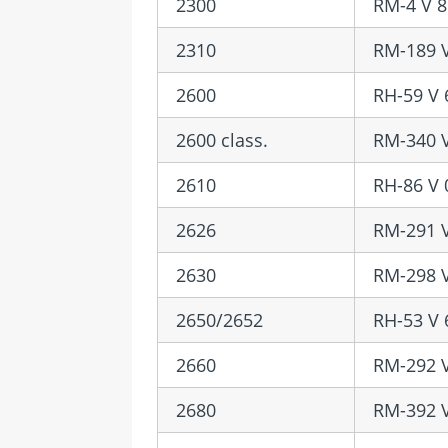
2300
RM-4 V 8
2310
RM-189 V
2600
RH-59 V 
2600 class.
RM-340 V
2610
RH-86 V 
2626
RM-291 V
2630
RM-298 V
2650/2652
RH-53 V 
2660
RM-292 V
2680
RM-392 V