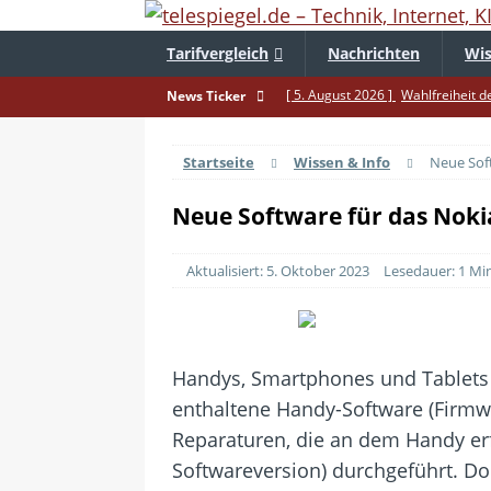
Tarifvergleich
Nachrichten
Wis
[ 5. August 2026 ]
Wahlfreiheit d
News Ticker
[ 4. August 2026 ]
Smartphone-Ka
Startseite
Wissen & Info
Neue Sof
[ 3. August 2026 ]
1&1 bekommt au
[ 30. Juli 2026 ]
Recht auf Repara
Neue Software für das Nok
[ 29. Juli 2026 ]
Achtung: Polizei
Aktualisiert: 5. Oktober 2023
Lesedauer: 1 Mi
[ 28. Juli 2026 ]
Im Urlaub erreich
[ 24. Juli 2026 ]
Samsung Galaxy Z 
[ 22. Juli 2026 ]
WhatsApp macht 
Handys, Smartphones und Tablets w
[ 21. Juli 2026 ]
Wichtiges BGH-Ur
enthaltene Handy-Software (Firmwa
[ 7. August 2026 ]
DSL-Ende rückt
Reparaturen, die an dem Handy er
Softwareversion) durchgeführt. Do