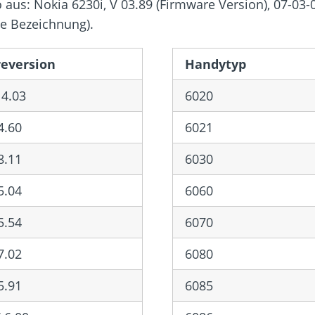
o aus: Nokia 6230i, V 03.89 (Firmware Version), 07-0
he Bezeichnung).
eversion
Handytyp
4.03
6020
4.60
6021
8.11
6030
5.04
6060
5.54
6070
7.02
6080
5.91
6085