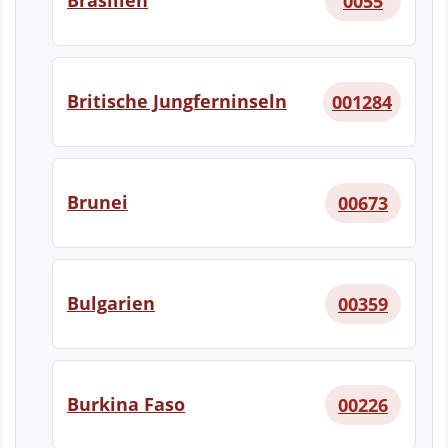
Brasilien
0055
Britische Jungferninseln
001284
Brunei
00673
Bulgarien
00359
Burkina Faso
00226