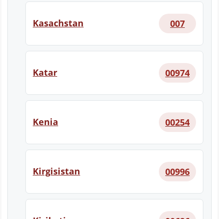
Kasachstan
007
Katar
00974
Kenia
00254
Kirgisistan
00996