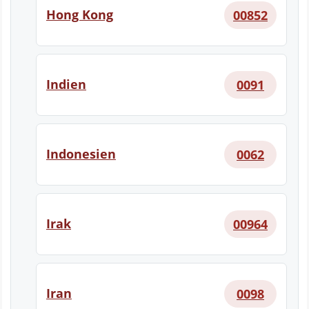
Hong Kong
00852
Indien
0091
Indonesien
0062
Irak
00964
Iran
0098