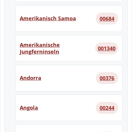
Amerikanisch Samoa
00684
Amerikanische
001340
Jungferninseln
Andorra
00376
Angola
00244