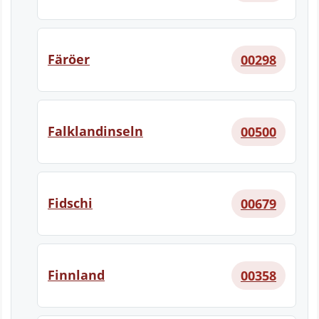
Färöer
00298
Falklandinseln
00500
Fidschi
00679
Finnland
00358