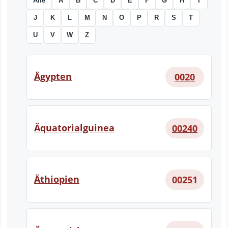
Alle
A
B
C
D
E
F
G
H
I
J
K
L
M
N
O
P
R
S
T
U
V
W
Z
Ägypten
0020
Äquatorialguinea
00240
Äthiopien
00251