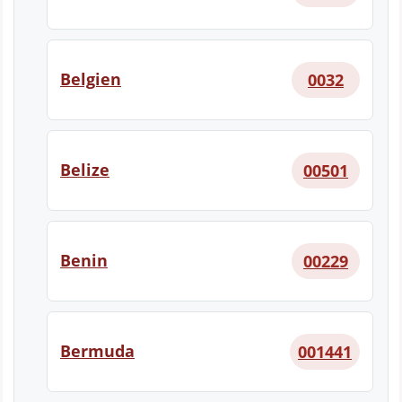
Belgien
0032
Belize
00501
Benin
00229
Bermuda
001441