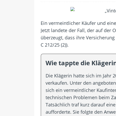
[ 24. Juli 2026 ]
Samsung Galaxy Z 
[ 22. Juli 2026 ]
WhatsApp macht 
[ 21. Juli 2026 ]
Wichtiges BGH-Ur
Ein vermeintlicher Käufer und ein
[ 7. August 2026 ]
DSL-Ende rückt
Jetzt landete der Fall, der auf de
[ 5. August 2026 ]
Wahlfreiheit d
überzeugt, dass ihre Versicheru
C 212/25 (2)).
Wie tappte die Klägeri
Die Klägerin hatte sich im Jahr
verkaufen. Unter den angebotene
sich ein vermeintlicher Kaufinter
technischen Problemen beim Za
Tatsächlich traf kurz darauf eine
aufforderte. Sie folgte den Anw