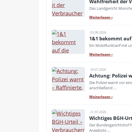
Wahlfreiheit der V
Das Landgericht München
Weiterlesen
›
03.08.2026
1&1 bekommt auf d
Ein Mobilfunktarif mit 
Weiterlesen
›
29.07.2026
Achtung: Polizei 
Die Polizei warnt vor e
anschließend …
Weiterlesen
›
21.07.2026
Wichtiges BGH-Urt
Der Bundesgerichtshof h
Angebote …