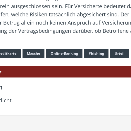
in ausgeschlossen sein. Für Versicherte bedeutet da
fen, welche Risiken tatsächlich abgesichert sind. Der 
er Betrug allein noch keinen Anspruch auf Versicheru
ung der Vertragsbedingungen darüber, ob Betroffene
reditkarte
Masche
Online-Banking
Phishing
Urteil
r
n
licht.