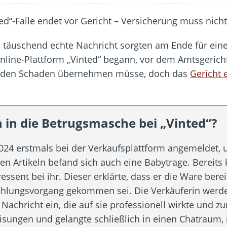
Fold 8 & Fold 8 Ultra – Das sind die neuen Modelle
die Handynummer unsichtbar – Die Benutzernamen kommen
teil – Verbraucherrechte bei Online-Kündigung gestärkt
e täuschend echte Nachricht sorgten am Ende für eine
 näher – Viele setzen trotzdem immer noch auf Kupfernetz
r Online-Plattform „Vinted“ begann, vor dem Amtsgeric
er Verbraucher gestärkt – Gerichtsurteil zu Apple
ng den Schaden übernehmen müsse, doch das
Gericht 
n in die Betrugsmasche bei „Vinted“?
 2024 erstmals bei der Verkaufsplattform angemeldet
n Artikeln befand sich auch eine Babytrage. Bereits
essent bei ihr. Dieser erklärte, dass er die Ware berei
hlungsvorgang gekommen sei. Die Verkäuferin werd
 Nachricht ein, die auf sie professionell wirkte und z
eisungen und gelangte schließlich in einen Chatraum, 