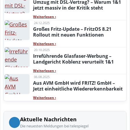
Umzug mit DSL-Vertrag? – Warum 1&1
jetzt massiv in der Kritik steht
Weiterlesen
›
24.12.2025
Großes Fritz-Update – FritzOS 8.21
Rollout mit neuen Funktionen
Weiterlesen
›
20.10.2025
Irreführende Glasfaser-Werbung –
Landgericht Koblenz verurteilt 1&1
Weiterlesen
›
06.08.2025
Aus AVM GmbH wird FRITZ! GmbH –
Jetzt einheitliche Wiedererkennbarkeit
Weiterlesen
›
Aktuelle Nachrichten
Die neuesten Meldungen bei telespiegel