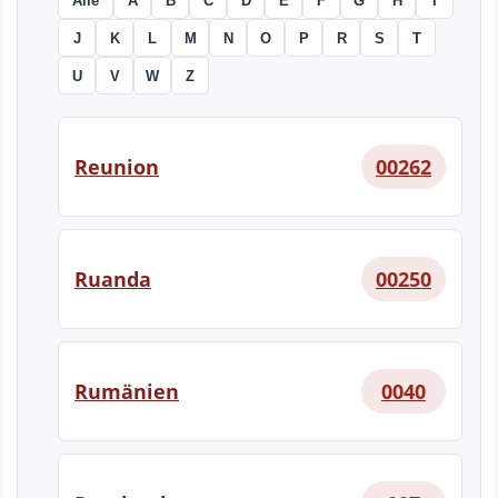
Alle
A
B
C
D
E
F
G
H
I
J
K
L
M
N
O
P
R
S
T
U
V
W
Z
Reunion
00262
Ruanda
00250
Rumänien
0040