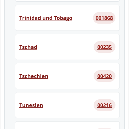
Trinidad und Tobago
001868
Tschad
00235
Tschechien
00420
Tunesien
00216