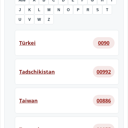
Alle
A
B
C
D
E
F
G
H
I
J
K
L
M
N
O
P
R
S
T
U
V
W
Z
Türkei
0090
Tadschikistan
00992
Taiwan
00886