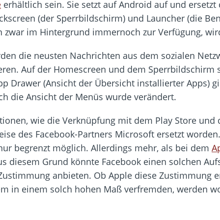
e
erhältlich sein. Sie setzt auf Android auf und erset
kscreen (der Sperrbildschirm) und Launcher (die Ben
n zwar im Hintergrund immernoch zur Verfügung, wird
den die neusten Nachrichten aus dem sozialen Netzw
ieren. Auf der Homescreen und dem Sperrbildschirm 
 Drawer (Ansicht der Übersicht installierter Apps) gi
ch die Ansicht der Menüs wurde verändert.
ktionen, wie die Verknüpfung mit dem Play Store und 
eise des Facebook-Partners Microsoft ersetzt worden
 nur begrenzt möglich. Allerdings mehr, als bei dem
A
Aus diesem Grund könnte Facebook einen solchen Aufsa
s Zustimmung anbieten. Ob Apple diese Zustimmung erte
tem in einem solch hohen Maß verfremden, werden w