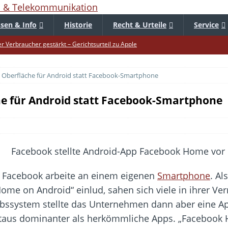
sen & Info
Historie
Recht & Urteile
Service
er Verbraucher gestärkt – Gerichtsurteil zu Apple
uf – Zu diesem Zeitpunkt sparen Käufer am meisten
Oberfläche für Android statt Facebook-Smartphone
f die Mütze – Unklare Unlimited-Klauseln sind unzulässig
tur startet – Diese neuen Regeln gelten ab morgen
e für Android statt Facebook-Smartphone
 warnt – Raffinierte, neue WhatsApp-Betrugsmasche
bar? – Warum viele Beschäftigte nicht abschalten
Fold 8 & Fold 8 Ultra – Das sind die neuen Modelle
die Handynummer unsichtbar – Die Benutzernamen kommen
 Facebook arbeite an einem eigenen
Smartphone
. Al
teil – Verbraucherrechte bei Online-Kündigung gestärkt
 on Android“ einlud, sahen sich viele in ihrer Verm
ltweit aktive Phishing-Plattform „Kratos“ – Hunderttausende Opfer
ebssystem stellte das Unternehmen dann aber eine A
weitaus dominanter als herkömmliche Apps. „Facebook