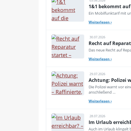
03.08.2026
1&1 bekommt auf d
Ein Mobilfunktarif mit 
Weiterlesen
›
30.07.2026
Recht auf Reparat
Das neue Recht auf Repar
Weiterlesen
›
29.07.2026
Achtung: Polizei 
Die Polizei warnt vor e
anschließend …
Weiterlesen
›
28.07.2026
Im Urlaub erreich
Auch im Urlaub klingelt