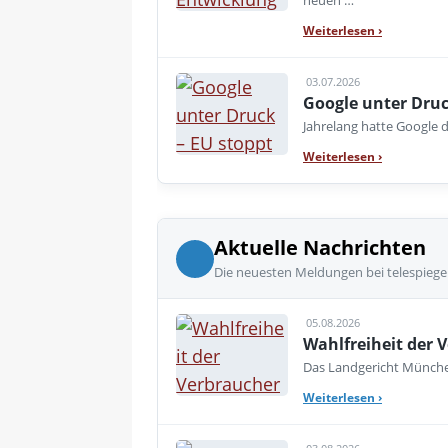
neuen …
Weiterlesen
›
03.07.2026
Google unter Druc
Jahrelang hatte Google d
Weiterlesen
›
Aktuelle Nachrichten
Die neuesten Meldungen bei telespiege
05.08.2026
Wahlfreiheit der V
Das Landgericht München
Weiterlesen
›