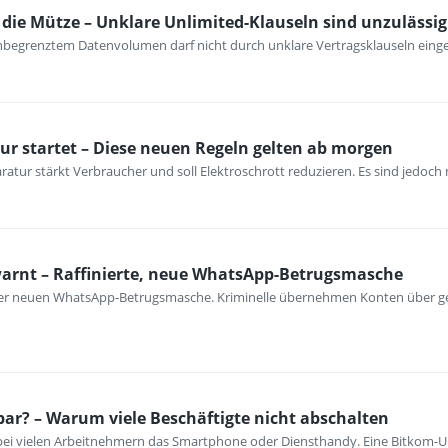
ie Mütze – Unklare Unlimited-Klauseln sind unzulässig
unbegrenztem Datenvolumen darf nicht durch unklare Vertragsklauseln ein
ur startet – Diese neuen Regeln gelten ab morgen
atur stärkt Verbraucher und soll Elektroschrott reduzieren. Es sind jedoch n
warnt – Raffinierte, neue WhatsApp-Betrugsmasche
iner neuen WhatsApp-Betrugsmasche. Kriminelle übernehmen Konten über ge
bar? – Warum viele Beschäftigte nicht abschalten
 bei vielen Arbeitnehmern das Smartphone oder Diensthandy. Eine Bitkom-U