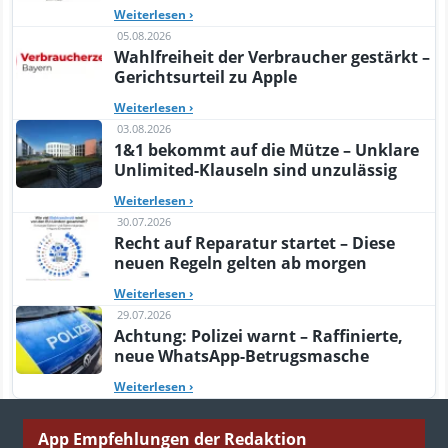
Weiterlesen
›
05.08.2026
Wahlfreiheit der Verbraucher gestärkt –
Gerichtsurteil zu Apple
Weiterlesen
›
03.08.2026
1&1 bekommt auf die Mütze – Unklare
Unlimited-Klauseln sind unzulässig
Weiterlesen
›
30.07.2026
Recht auf Reparatur startet – Diese
neuen Regeln gelten ab morgen
Weiterlesen
›
29.07.2026
Achtung: Polizei warnt – Raffinierte,
neue WhatsApp-Betrugsmasche
Weiterlesen
›
App Empfehlungen der Redaktion