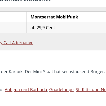
Montserrat Mobilfunk
ab 29,9 Cent
by Call Alternative
n der Karibik. Der Mini Staat hat sechstausend Bürger
nd:
Antigua und Barbuda
,
Guadeloupe
,
St. Kitts und N