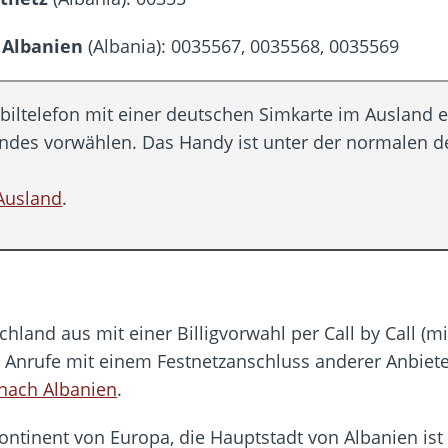
 Fold 8 & Fold 8 Ultra – Das sind die neuen Modelle
 die Handynummer unsichtbar – Die Benutzernamen kommen
 Albanien
(Albania): 0035567, 0035568, 0035569
teil – Verbraucherrechte bei Online-Kündigung gestärkt
eltweit aktive Phishing-Plattform „Kratos“ – Hunderttausende Opfer
iltelefon mit einer deutschen Simkarte im Ausland e
andes vorwählen. Das Handy ist unter der normale
er Verbraucher gestärkt – Gerichtsurteil zu Apple
Ausland
.
hland aus mit einer Billigvorwahl per Call by Call (
r Anrufe mit einem Festnetzanschluss anderer Anbiete
n nach Albanien
.
ontinent von Europa, die Hauptstadt von Albanien ist 