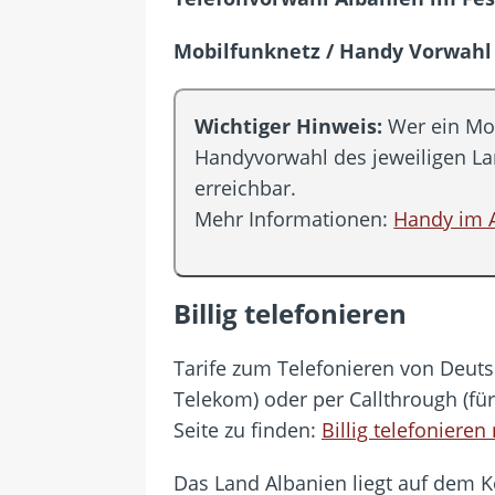
[ 24. Juli 2026 ]
Samsung Galaxy Z
[ 22. Juli 2026 ]
WhatsApp macht
Mobilfunknetz / Handy Vorwahl
[ 21. Juli 2026 ]
Wichtiges BGH-Ur
[ 20. Juli 2026 ]
BKA zerschlägt w
Wichtiger Hinweis:
Wer ein Mob
betroffen
Handyvorwahl des jeweiligen L
erreichbar.
[ 5. August 2026 ]
Wahlfreiheit d
Mehr Informationen:
Handy im 
Billig telefonieren
Tarife zum Telefonieren von Deutsc
Telekom) oder per Callthrough (fü
Seite zu finden:
Billig telefoniere
Das Land Albanien liegt auf dem K