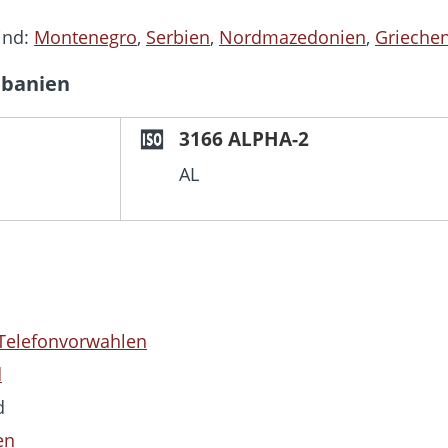
ind:
Montenegro
,
Serbien
,
Nordmazedonien
,
Grieche
lbanien
3166 ALPHA-2
AL
 Telefonvorwahlen
d
d
en