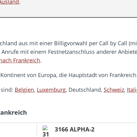
Ausland
.
hland aus mit einer Billigvorwahl per Call by Call (
r Anrufe mit einem Festnetzanschluss anderer Anbiete
 nach Frankreich
.
Kontinent von Europa, die Hauptstadt von Frankreich i
 sind:
Belgien
,
Luxemburg
, Deutschland,
Schweiz
,
Ital
rankreich
3166 ALPHA-2