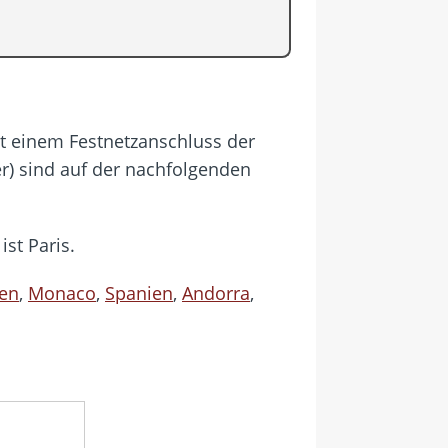
mit einem Festnetzanschluss der
r) sind auf der nachfolgenden
st Paris.
ien
,
Monaco
,
Spanien
,
Andorra
,