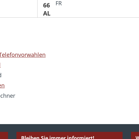
FR
 Telefonvorwahlen
d
d
en
echner
Bleiben Sie immer informiert!
W