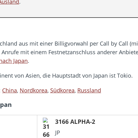
Ausland
.
hland aus mit einer Billigvorwahl per Call by Call (
r Anrufe mit einem Festnetzanschluss anderer Anbiete
 nach Japan
.
nent von Asien, die Hauptstadt von Japan ist Tokio.
:
China
,
Nordkorea
,
Südkorea
,
Russland
apan
3166 ALPHA-2
JP