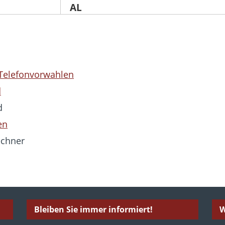
 Telefonvorwahlen
d
d
en
echner
Bleiben Sie immer informiert!
W