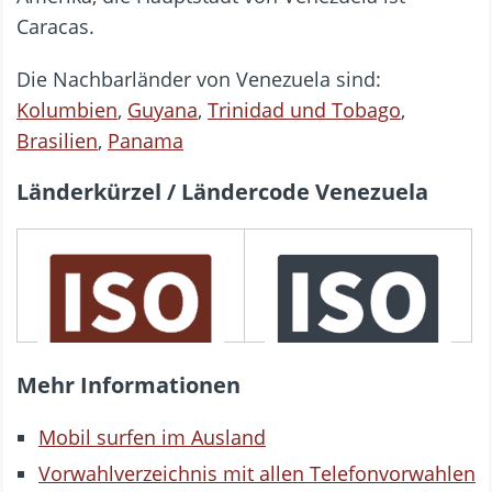
Caracas.
Die Nachbarländer von Venezuela sind:
Kolumbien
,
Guyana
,
Trinidad und Tobago
,
Brasilien
,
Panama
Länderkürzel / Ländercode Venezuela
3166 ALPHA-3
3166 ALPHA-2
VEN
VE
Mehr Informationen
Mobil surfen im Ausland
Vorwahlverzeichnis mit allen Telefonvorwahlen