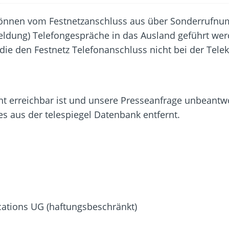
 Fold 8 & Fold 8 Ultra – Das sind die neuen Modelle
 die Handynummer unsichtbar – Die Benutzernamen kommen
können vom Festnetzanschluss aus über Sonderrufn
dung) Telefongespräche in das Ausland geführt werd
teil – Verbraucherrechte bei Online-Kündigung gestärkt
die den Festnetz Telefonanschluss nicht bei der Tel
eltweit aktive Phishing-Plattform „Kratos“ – Hunderttausende Opfer
er Verbraucher gestärkt – Gerichtsurteil zu Apple
ht erreichbar ist und unsere Presseanfrage unbeantwor
res aus der telespiegel Datenbank entfernt.
tions UG (haftungsbeschränkt)