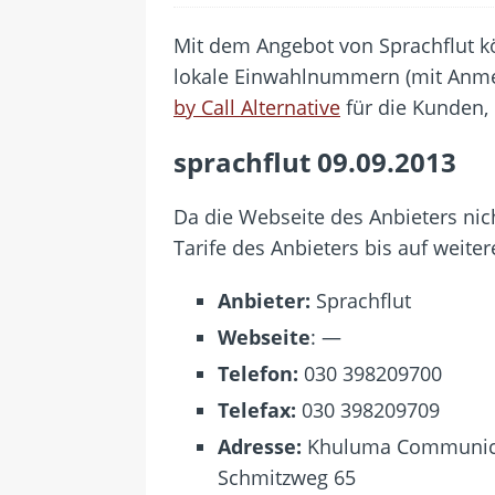
[ 24. Juli 2026 ]
Samsung Galaxy Z
[ 22. Juli 2026 ]
WhatsApp macht
Mit dem Angebot von Sprachflut 
lokale Einwahlnummern (mit Anmel
[ 21. Juli 2026 ]
Wichtiges BGH-Ur
by Call Alternative
für die Kunden, 
[ 20. Juli 2026 ]
BKA zerschlägt w
betroffen
sprachflut 09.09.2013
[ 5. August 2026 ]
Wahlfreiheit d
Da die Webseite des Anbieters nic
Tarife des Anbieters bis auf weite
Anbieter:
Sprachflut
Webseite
: —
Telefon:
030 398209700
Telefax:
030 398209709
Adresse:
Khuluma Communica
Schmitzweg 65