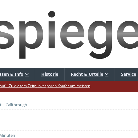
ssen & Info
Historie
Recht & Urteile
Service
uf – Zu diesem Zeitpunkt sparen Käufer am meisten
uf die Mütze – Unklare Unlimited-Klauseln sind unzulässig
t – Callthrough
tur startet – Diese neuen Regeln gelten ab morgen
 warnt – Raffinierte, neue WhatsApp-Betrugsmasche
hbar? – Warum viele Beschäftigte nicht abschalten
 Minuten