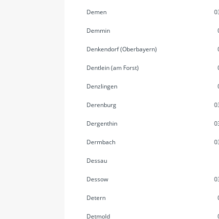
Demen
0
Demmin
Denkendorf (Oberbayern)
Dentlein (am Forst)
Denzlingen
Derenburg
0
Dergenthin
0
Dermbach
0
Dessau
Dessow
0
Detern
Detmold