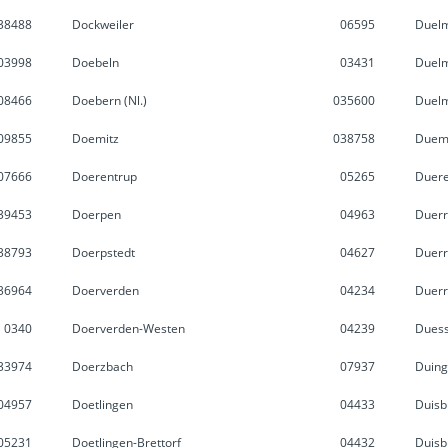
38488
Dockweiler
06595
Duel
03998
Doebeln
03431
Duelm
08466
Doebern (Nl.)
035600
Duel
09855
Doemitz
038758
Duem
07666
Doerentrup
05265
Duer
39453
Doerpen
04963
Duerr
38793
Doerpstedt
04627
Duer
36964
Doerverden
04234
Duerr
0340
Doerverden-Westen
04239
Duess
33974
Doerzbach
07937
Duin
04957
Doetlingen
04433
Duisb
05231
Doetlingen-Brettorf
04432
Duis