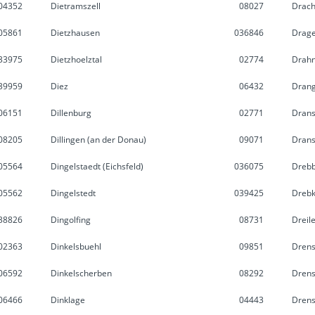
04352
Dietramszell
08027
Drac
05861
Dietzhausen
036846
Drage
33975
Dietzhoelztal
02774
Drahn
39959
Diez
06432
Drang
06151
Dillenburg
02771
Dran
08205
Dillingen (an der Donau)
09071
Drans
05564
Dingelstaedt (Eichsfeld)
036075
Dreb
05562
Dingelstedt
039425
Dreb
38826
Dingolfing
08731
Dreil
02363
Dinkelsbuehl
09851
Dren
06592
Dinkelscherben
08292
Drens
06466
Dinklage
04443
Drens