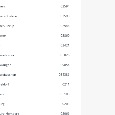
men
02594
en-Buldern
02590
men-Rorup
02548
mer
03869
en
02421
roehrsdorf
035026
rwangen
09856
weitzschen
034386
eldorf
0211
gen
05185
urg
0203
burg-Homberg
02066