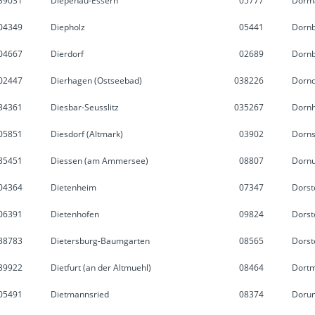
39031
Diepenau-Essern
05777
Dorm
04349
Diepholz
05441
Dorn
04667
Dierdorf
02689
Dornb
02447
Dierhagen (Ostseebad)
038226
Dornd
34361
Diesbar-Seusslitz
035267
Dorn
05851
Diesdorf (Altmark)
03902
Dorns
35451
Diessen (am Ammersee)
08807
Dornu
04364
Dietenheim
07347
Dorst
06391
Dietenhofen
09824
Dorst
38783
Dietersburg-Baumgarten
08565
Dorst
39922
Dietfurt (an der Altmuehl)
08464
Dort
05491
Dietmannsried
08374
Doru