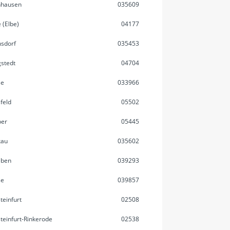
hhausen
035609
 (Elbe)
04177
sdorf
035453
stedt
04704
se
033966
feld
05502
ber
05445
kau
035602
eben
039293
se
039857
teinfurt
02508
teinfurt-Rinkerode
02538