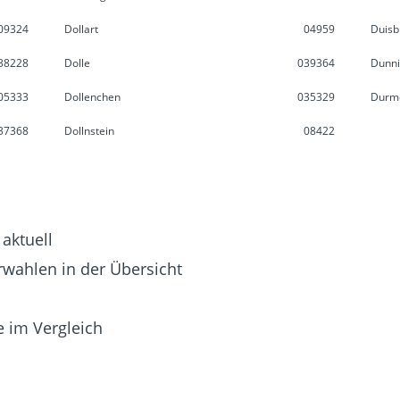
09324
Dollart
04959
Duisb
38228
Dolle
039364
Dunn
05333
Dollenchen
035329
Durm
37368
Dollnstein
08422
 aktuell
rwahlen in der Übersicht
 im Vergleich