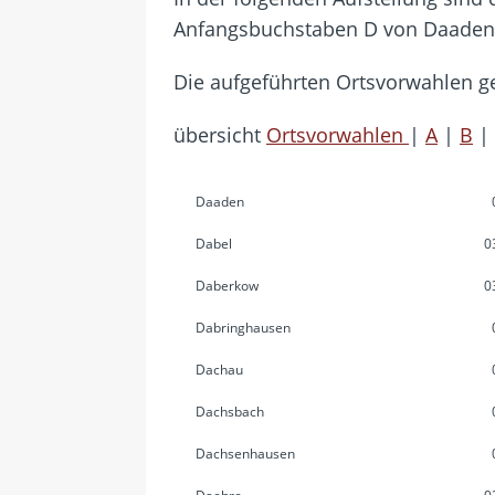
[ 28. Juli 2026 ]
Im Urlaub erreic
Anfangsbuchstaben D von Daaden b
[ 24. Juli 2026 ]
Samsung Galaxy Z
[ 22. Juli 2026 ]
WhatsApp macht
Die aufgeführten Ortsvorwahlen ge
[ 21. Juli 2026 ]
Wichtiges BGH-Ur
übersicht
Ortsvorwahlen
|
A
|
B
|
[ 7. August 2026 ]
DSL-Ende rück
Daaden
Dabel
0
Daberkow
0
Dabringhausen
Dachau
Dachsbach
Dachsenhausen