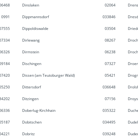
06468
Dinslaken
02064
Drens
0991
Dippmannsdorf
033846
Dres
07555
Dippoldiswalde
03504
Dried
07334
Dirlewang
08267
Droch
06326
Dirmstein
06238
Droch
09184
Dischingen
07327
Droen
07420
Dissen (am Teutoburger Wald)
05421
Drogn
05250
Dittersdorf
036648
Drols
34202
Ditzingen
07156
Droys
06336
Doberlug-Kirchhain
035322
Duch
05187
Dobitschen
034495
Dudel
04221
Dobritz
039248
Duder