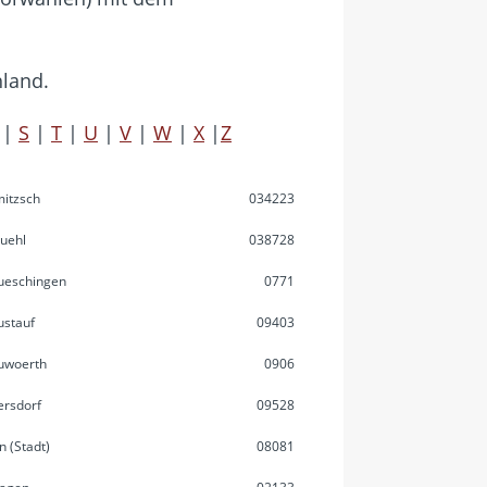
hland.
|
S
|
T
|
U
|
V
|
W
|
X
|
Z
itzsch
034223
uehl
038728
ueschingen
0771
stauf
09403
uwoerth
0906
rsdorf
09528
n (Stadt)
08081