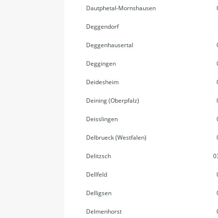
Dautphetal-Mornshausen
Deggendorf
Deggenhausertal
Deggingen
Deidesheim
Deining (Oberpfalz)
Deisslingen
Delbrueck (Westfalen)
Delitzsch
0
Dellfeld
Delligsen
Delmenhorst