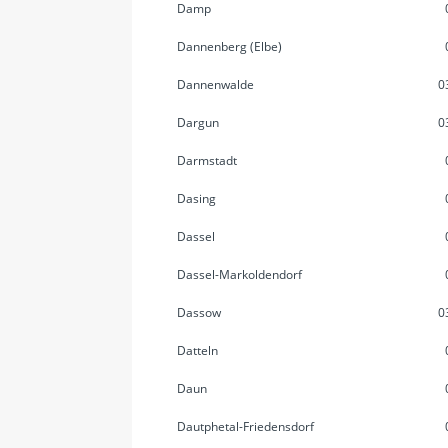
Damp
Dannenberg (Elbe)
Dannenwalde
0
Dargun
0
Darmstadt
Dasing
Dassel
Dassel-Markoldendorf
Dassow
0
Datteln
Daun
Dautphetal-Friedensdorf