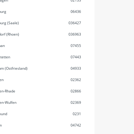
agen
02133
burg
06436
urg (Saale)
036427
orf (Rhoen)
036963
han
07455
tetten
07443
m (Ostfriesland)
04933
en
02362
en-Rhade
02866
en-Wulfen
02369
mund
0231
m
04742