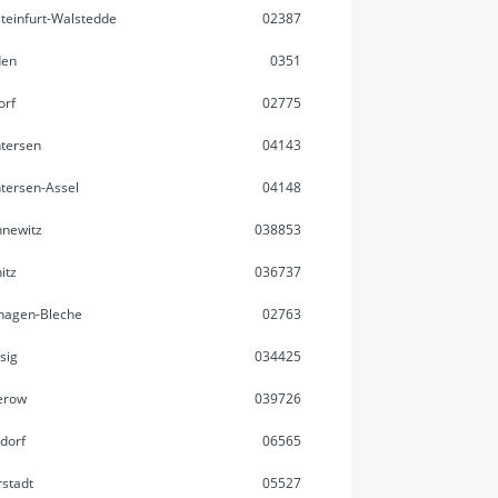
teinfurt-Walstedde
02387
den
0351
orf
02775
tersen
04143
tersen-Assel
04148
newitz
038853
itz
036737
hagen-Bleche
02763
sig
034425
erow
039726
dorf
06565
stadt
05527