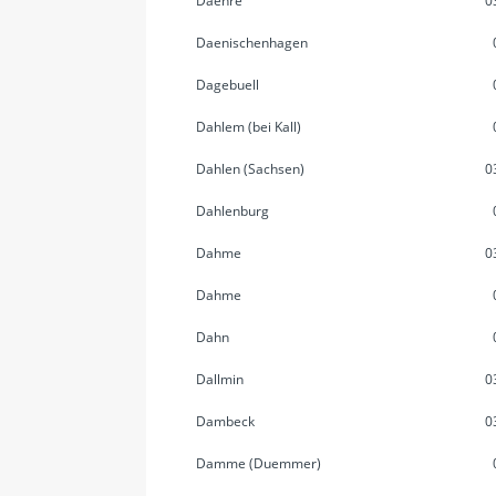
Daehre
0
Daenischenhagen
Dagebuell
Dahlem (bei Kall)
Dahlen (Sachsen)
0
Dahlenburg
Dahme
0
Dahme
Dahn
Dallmin
0
Dambeck
0
Damme (Duemmer)