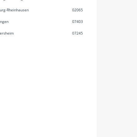
urg-Rheinhausen
02065
ingen
07403
ersheim
07245