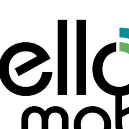
hbar? – Warum viele Beschäftigte nicht abschalten
 Fold 8 & Fold 8 Ultra – Das sind die neuen Modelle
 die Handynummer unsichtbar – Die Benutzernamen kommen
teil – Verbraucherrechte bei Online-Kündigung gestärkt
t näher – Viele setzen trotzdem immer noch auf Kupfernetz