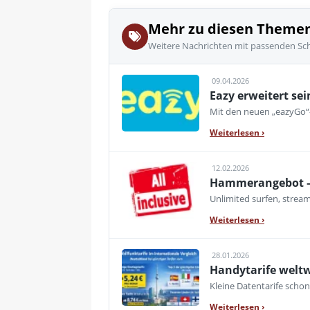
Mehr zu diesen Theme
Weitere Nachrichten mit passenden Sc
09.04.2026
Eazy erweitert sei
Mit den neuen „eazyGo“-
Weiterlesen
›
12.02.2026
Hammerangebot – U
Unlimited surfen, strea
Weiterlesen
›
28.01.2026
Handytarife weltw
Kleine Datentarife scho
Weiterlesen
›