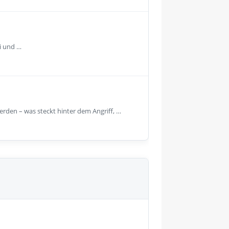
i und …
den – was steckt hinter dem Angriff, …