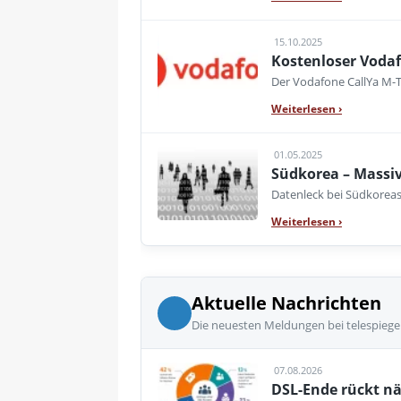
15.10.2025
Kostenloser Voda
Der Vodafone CallYa M-T
Weiterlesen
›
01.05.2025
Südkorea – Massi
Datenleck bei Südkoreas
Weiterlesen
›
Aktuelle Nachrichten
Die neuesten Meldungen bei telespiege
07.08.2026
DSL-Ende rückt nä