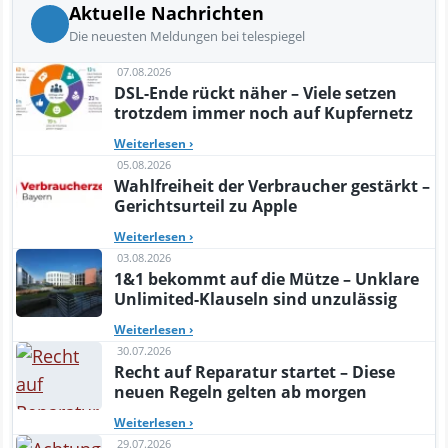
Aktuelle Nachrichten
Die neuesten Meldungen bei telespiegel
07.08.2026
DSL-Ende rückt näher – Viele setzen
trotzdem immer noch auf Kupfernetz
Weiterlesen
›
05.08.2026
Wahlfreiheit der Verbraucher gestärkt –
Gerichtsurteil zu Apple
Weiterlesen
›
03.08.2026
1&1 bekommt auf die Mütze – Unklare
Unlimited-Klauseln sind unzulässig
Weiterlesen
›
30.07.2026
Recht auf Reparatur startet – Diese
neuen Regeln gelten ab morgen
Weiterlesen
›
29.07.2026