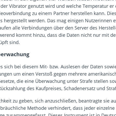
 der Vibrator genutzt wird und welche Temperatur er d
deoverbindung zu einem Partner herstellen kann. Die
s hergestellt werden. Das mag einigen Nutzerinnen e
laufen alle Verbindungen über den Server des Herstel
hwerend kommt hinzu, dass die Daten nicht nur mit 
pft sind.
Überwachung
s sich bei diesem Mit- bzw. Auslesen der Daten sowie
dungen um einen Verstoß gegen mehrere amerikanisch
setze, die eine Überwachung unter Strafe stellen sow
 Rückzahlung des Kaufpreises, Schadenersatz und Stra
keit zu geben, sich anzuschließen, beantragte sie a
räuchliche Methode verhindert, dass jeder einzelne 
lage zusammengefasst. Dieses Instrument ist in Deuts