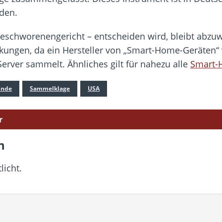
eden.
Geschworenengericht – entscheiden wird, bleibt abzuwa
ungen, da ein Hersteller von „Smart-Home-Geräten“ ve
rver sammelt. Ähnliches gilt für nahezu alle
Smart
unde
Sammelklage
USA
r
n
licht.