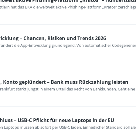
ltweit aktive Phishing-Plattform „Kratos“ – Hunderttau
lern hat das BKA die weltweit aktive Phishing-Plattform „Kratos“ zerschlag
wicklung – Chancen, Risiken und Trends 2026
verändert die App-Entwicklung grundlegend. Von automatischer Codegenerieru
n, Konto geplündert – Bank muss Rückzahlung leisten
rankfurt stärkt jüngst in einem Urteil das Recht von Bankkunden. Geht eine
hluss – USB‑C Pflicht für neue Laptops in der EU
n Laptops müssen ab sofort per USB-C laden. Einheitlicher Standard soll El