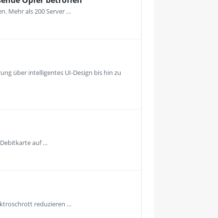
sende Opfer betroffen
en. Mehr als 200 Server …
ng über intelligentes UI-Design bis hin zu
 Debitkarte auf …
ektroschrott reduzieren …