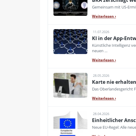
BKA zerschlägt we
Gemeinsam mit US-Ermitt
Weiterlesen
›
11.07.2026
KI in der App-Ent
Künstliche Intelligenz 
neuen …
Weiterlesen
›
28.05.2026
Karte nie erhalte
Das Oberlandesgericht F
Weiterlesen
›
28.04.2026
Einheitlicher Ansc
Neue EU-Regel: Alle neue