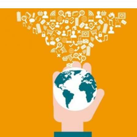
 Fold 8 & Fold 8 Ultra – Das sind die neuen Modelle
 die Handynummer unsichtbar – Die Benutzernamen kommen
teil – Verbraucherrechte bei Online-Kündigung gestärkt
eltweit aktive Phishing-Plattform „Kratos“ – Hunderttausende Opfer
er Verbraucher gestärkt – Gerichtsurteil zu Apple