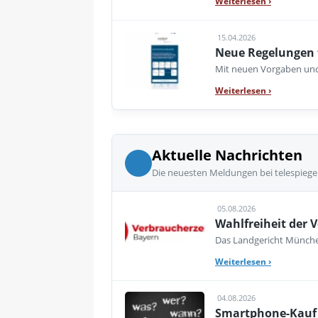
Weiterlesen
›
15.04.2026
Neue Regelungen 
Mit neuen Vorgaben und 
Weiterlesen
›
Aktuelle Nachrichten
Die neuesten Meldungen bei telespiege
05.08.2026
Wahlfreiheit der V
Das Landgericht München
Weiterlesen
›
04.08.2026
Smartphone-Kauf 