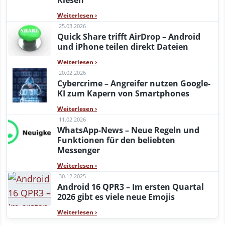
Riesen
Weiterlesen
›
25.03.2026
Quick Share trifft AirDrop – Android
und iPhone teilen direkt Dateien
Weiterlesen
›
20.02.2026
Cybercrime – Angreifer nutzen Google-
KI zum Kapern von Smartphones
Weiterlesen
›
11.02.2026
WhatsApp-News – Neue Regeln und
Funktionen für den beliebten
Messenger
Weiterlesen
›
30.12.2025
Android 16 QPR3 – Im ersten Quartal
2026 gibt es viele neue Emojis
Weiterlesen
›