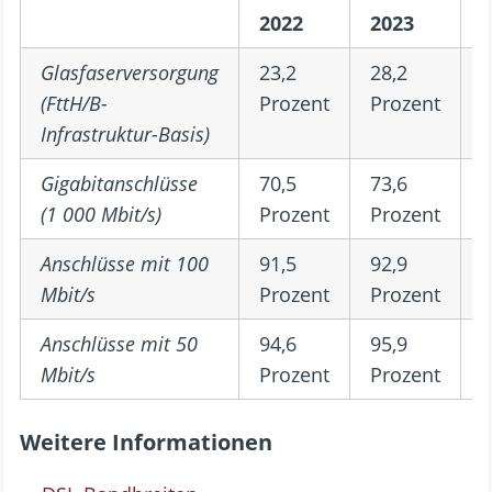
2022
2023
2
Glasfaserversorgung
23,2
28,2
3
(FttH/B-
Prozent
Prozent
P
Infrastruktur-Basis)
Gigabitanschlüsse
70,5
73,6
7
(1 000 Mbit/s)
Prozent
Prozent
P
Anschlüsse mit 100
91,5
92,9
9
Mbit/s
Prozent
Prozent
P
Anschlüsse mit 50
94,6
95,9
9
Mbit/s
Prozent
Prozent
P
Weitere Informationen