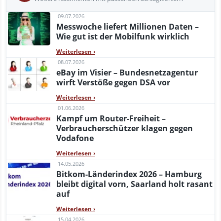
09.07.2026
Messwoche liefert Millionen Daten –
Wie gut ist der Mobilfunk wirklich
Weiterlesen
›
08.07.2026
eBay im Visier – Bundesnetzagentur
wirft Verstöße gegen DSA vor
Weiterlesen
›
01.06.2026
Kampf um Router-Freiheit –
Verbraucherschützer klagen gegen
Vodafone
Weiterlesen
›
14.05.2026
Bitkom-Länderindex 2026 – Hamburg
bleibt digital vorn, Saarland holt rasant
auf
Weiterlesen
›
15.04.2026