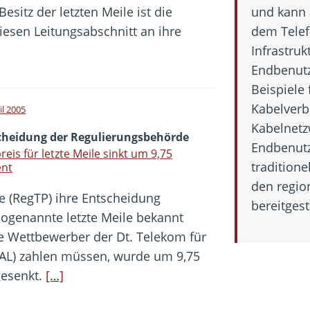
sitz der letzten Meile ist die
und kann 
iesen Leitungsabschnitt an ihre
dem Telef
Infrastru
Endbenutz
Beispiele 
Kabelverb
il 2005
Kabelnetz
cheidung der Regulierungsbehörde
Endbenutz
reis für letzte Meile sinkt um 9,75
traditione
ent
den regio
e (RegTP) ihre Entscheidung
bereitgest
sogenannte letzte Meile bekannt
e Wettbewerber der Dt. Telekom für
TAL) zahlen müssen, wurde um 9,75
gesenkt.
[…]