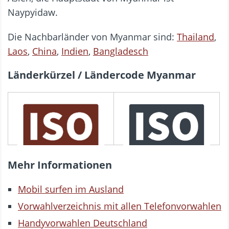
Naypyidaw.
Die Nachbarländer von Myanmar sind:
Thailand
,
Laos
,
China
,
Indien
,
Bangladesch
Länderkürzel / Ländercode Myanmar
3166 ALPHA-3
3166 ALPHA-2
MMR
MM
Mehr Informationen
Mobil surfen im Ausland
Vorwahlverzeichnis mit allen Telefonvorwahlen
Handyvorwahlen Deutschland