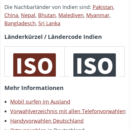
Die Nachbarländer von Indien sind:
Pakistan
,
China
,
Nepal
,
Bhutan
,
Malediven
,
Myanmar
,
Bangladesch
,
Sri Lanka
Länderkürzel / Ländercode Indien
3166 ALPHA-3
3166 ALPHA-2
IND
IN
Mehr Informationen
Mobil surfen im Ausland
Vorwahlverzeichnis mit allen Telefonvorwahlen
Handyvorwahlen Deutschland