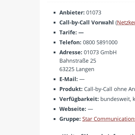
[ 24. Juli 2026 ]
Samsung Galaxy Z 
[ 22. Juli 2026 ]
WhatsApp macht 
Anbieter:
01073
[ 21. Juli 2026 ]
Wichtiges BGH-Ur
Call-by-Call Vorwahl
(
Netzke
[ 20. Juli 2026 ]
BKA zerschlägt we
Tarife: —
Telefon:
0800 5891000
betroffen
Adresse:
01073 GmbH
[ 5. August 2026 ]
Wahlfreiheit d
Bahnstraße 25
63225 Langen
E-Mail:
—
Produkt:
Call-by-Call ohne 
Verfügbarkeit:
bundesweit, 
Webseite:
—
Gruppe:
Star Communication