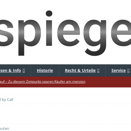
sen & Info
Historie
Recht & Urteile
Service
uf – Zu diesem Zeitpunkt sparen Käufer am meisten
f die Mütze – Unklare Unlimited-Klauseln sind unzulässig
l by Call
tur startet – Diese neuen Regeln gelten ab morgen
 warnt – Raffinierte, neue WhatsApp-Betrugsmasche
bar? – Warum viele Beschäftigte nicht abschalten
nuten