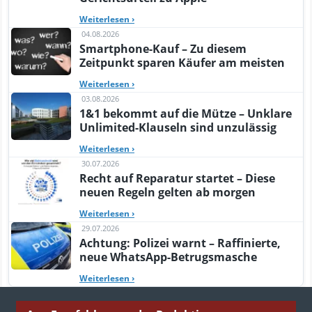
Weiterlesen
›
04.08.2026
Smartphone-Kauf – Zu diesem
Zeitpunkt sparen Käufer am meisten
Weiterlesen
›
03.08.2026
1&1 bekommt auf die Mütze – Unklare
Unlimited-Klauseln sind unzulässig
Weiterlesen
›
30.07.2026
Recht auf Reparatur startet – Diese
neuen Regeln gelten ab morgen
Weiterlesen
›
29.07.2026
Achtung: Polizei warnt – Raffinierte,
neue WhatsApp-Betrugsmasche
Weiterlesen
›