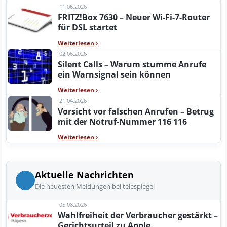
11.06.2026
FRITZ!Box 7630 – Neuer Wi-Fi-7-Router
für DSL startet
Weiterlesen
›
02.06.2026
Silent Calls – Warum stumme Anrufe
ein Warnsignal sein können
Weiterlesen
›
21.04.2026
Vorsicht vor falschen Anrufen – Betrug
mit der Notruf-Nummer 116 116
Weiterlesen
›
Aktuelle Nachrichten
Die neuesten Meldungen bei telespiegel
05.08.2026
Wahlfreiheit der Verbraucher gestärkt –
Gerichtsurteil zu Apple